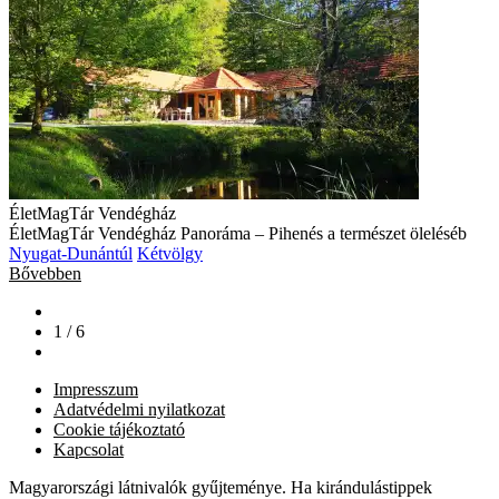
ÉletMagTár Vendégház
ÉletMagTár Vendégház Panoráma – Pihenés a természet öleléséb
Nyugat-Dunántúl
Kétvölgy
Bővebben
1 / 6
Impresszum
Adatvédelmi nyilatkozat
Cookie tájékoztató
Kapcsolat
Magyarországi látnivalók gyűjteménye. Ha kirándulástippek