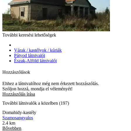
További keresési lehetőségek
Várak / kastélyok / kúriák
Pátyod látnivalói
Észak-Alföld látnivalói
Hozzászólások
Ehhez a látnivalóhoz még nem érkezett hozzászólás.
Szóljon hozzá, mondja el véleményét!
Hozzászólás írása
További látnivalók a közelben (197)
Domahidy-kastély
Szamosangyalos
2.4 km
Bővebben