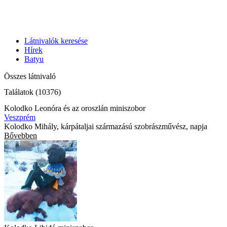
Látnivalók keresése
Hírek
Batyu
Összes látnivaló
Találatok (10376)
Kolodko Leonóra és az oroszlán miniszobor
Veszprém
Kolodko Mihály, kárpátaljai származású szobrászművész, napja
Bővebben