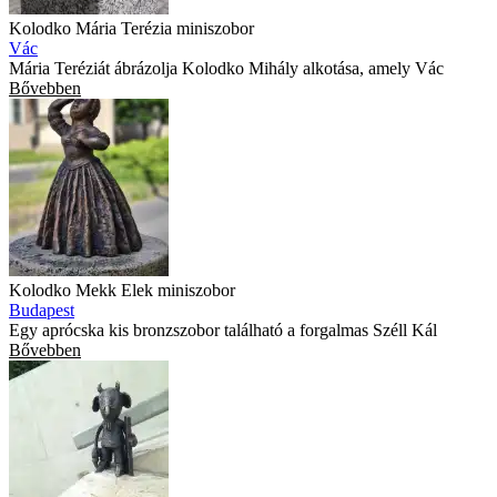
Kolodko Mária Terézia miniszobor
Vác
Mária Teréziát ábrázolja Kolodko Mihály alkotása, amely Vác
Bővebben
Kolodko Mekk Elek miniszobor
Budapest
Egy aprócska kis bronzszobor található a forgalmas Széll Kál
Bővebben