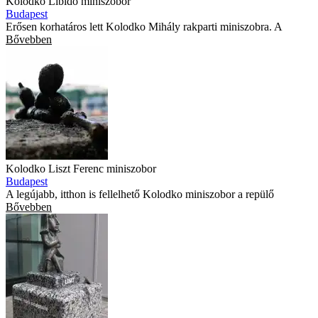
Kolodko Libidó miniszobor
Budapest
Erősen korhatáros lett Kolodko Mihály rakparti miniszobra. A
Bővebben
Kolodko Liszt Ferenc miniszobor
Budapest
A legújabb, itthon is fellelhető Kolodko miniszobor a repülő
Bővebben