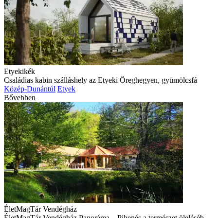
Etyekikék
Családias kabin szálláshely az Etyeki Öreghegyen, gyümölcsfá
Közép-Dunántúl
Etyek
Bővebben
ÉletMagTár Vendégház
ÉletMagTár Vendégház Panoráma – Pihenés a természet öleléséb