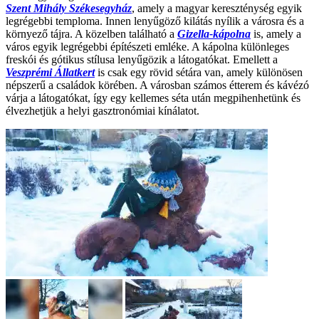
Szent Mihály Székesegyház
, amely a magyar kereszténység egyik
legrégebbi temploma. Innen lenyűgöző kilátás nyílik a városra és a
környező tájra. A közelben található a
Gizella-kápolna
is, amely a
város egyik legrégebbi építészeti emléke. A kápolna különleges
freskói és gótikus stílusa lenyűgözik a látogatókat. Emellett a
Veszprémi Állatkert
is csak egy rövid sétára van, amely különösen
népszerű a családok körében. A városban számos étterem és kávézó
várja a látogatókat, így egy kellemes séta után megpihenhetünk és
élvezhetjük a helyi gasztronómiai kínálatot.