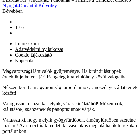
Nyugat-Dunántúl
Kétvölgy
Bővebben
1 / 6
Impresszum
Adatvédelmi nyilatkozat
Cookie tájékoztató
Kapcsolat
Magyarországi látnivalók gyűjteménye. Ha kirándulástippek
érdeklik jó helyen jár! Rengeteg kirándulóhely közül válogathat.
Nézzen körül a magyarországi arborétumok, tanösvények állatkertek
között!
Válogasson a hazai kastélyok, várak kínálatából! Múzeumok,
kiállítások, skanzenek és panoptikumok várják.
Válassza ki, hogy melyik gyógyfürdőben, élményfürdőben szeretne
lazítani! Az erdei túrák mellett kisvasutak is megtalálhatók turisztikai
portálunkon.