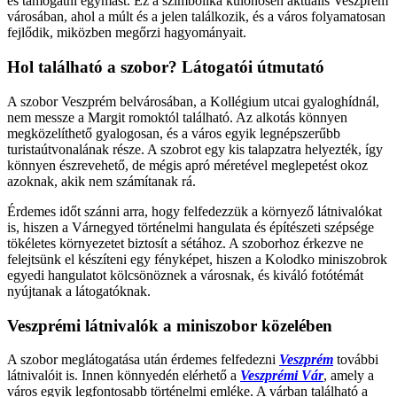
és támogatni egymást. Ez a szimbolika különösen aktuális Veszprém
városában, ahol a múlt és a jelen találkozik, és a város folyamatosan
fejlődik, miközben megőrzi hagyományait.
Hol található a szobor? Látogatói útmutató
A szobor Veszprém belvárosában, a Kollégium utcai gyaloghídnál,
nem messze a Margit romoktól található. Az alkotás könnyen
megközelíthető gyalogosan, és a város egyik legnépszerűbb
turistaútvonalának része. A szobrot egy kis talapzatra helyezték, így
könnyen észrevehető, de mégis apró méretével meglepetést okoz
azoknak, akik nem számítanak rá.
Érdemes időt szánni arra, hogy felfedezzük a környező látnivalókat
is, hiszen a Várnegyed történelmi hangulata és építészeti szépsége
tökéletes környezetet biztosít a sétához. A szoborhoz érkezve ne
felejtsünk el készíteni egy fényképet, hiszen a Kolodko miniszobrok
egyedi hangulatot kölcsönöznek a városnak, és kiváló fotótémát
nyújtanak a látogatóknak.
Veszprémi látnivalók a miniszobor közelében
A szobor meglátogatása után érdemes felfedezni
Veszprém
további
látnivalóit is. Innen könnyedén elérhető a
Veszprémi Vár
, amely a
város egyik legfontosabb történelmi emléke. A várban található a