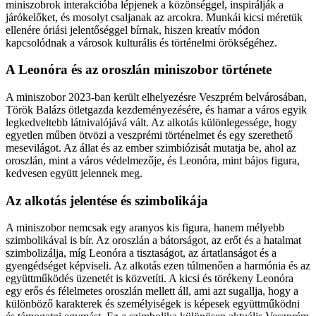
miniszobrok interakcióba lépjenek a közönséggel, inspirálják a
járókelőket, és mosolyt csaljanak az arcokra. Munkái kicsi méretük
ellenére óriási jelentőséggel bírnak, hiszen kreatív módon
kapcsolódnak a városok kulturális és történelmi örökségéhez.
A Leonóra és az oroszlán miniszobor története
A miniszobor 2023-ban került elhelyezésre Veszprém belvárosában,
Török Balázs ötletgazda kezdeményezésére, és hamar a város egyik
legkedveltebb látnivalójává vált. Az alkotás különlegessége, hogy
egyetlen műben ötvözi a veszprémi történelmet és egy szerethető
mesevilágot. Az állat és az ember szimbiózisát mutatja be, ahol az
oroszlán, mint a város védelmezője, és Leonóra, mint bájos figura,
kedvesen együtt jelennek meg.
Az alkotás jelentése és szimbolikája
A miniszobor nemcsak egy aranyos kis figura, hanem mélyebb
szimbolikával is bír. Az oroszlán a bátorságot, az erőt és a hatalmat
szimbolizálja, míg Leonóra a tisztaságot, az ártatlanságot és a
gyengédséget képviseli. Az alkotás ezen túlmenően a harmónia és az
együttműködés üzenetét is közvetíti. A kicsi és törékeny Leonóra
egy erős és félelmetes oroszlán mellett áll, ami azt sugallja, hogy a
különböző karakterek és személyiségek is képesek együttműködni