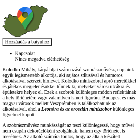
Kapcsolat
Nincs megadva elérhetőség
Kolodko Mihály, kárpátaljai származású szobrászművész, napjaink
egyik legismertebb alkotója, aki sajátos stílusával és humoros
alkotásaival szerzett hírnevet. Kolodko miniszobrai apró méretükkel
és játékos megjelenésükkel tűnnek ki, melyeket városi utcákra és
épületekre helyez el. Ezek a szobrok különleges módon reflektálnak
a hely történetére vagy valamilyen ismert figurára. Budapest és más
magyar városok mellett Veszprémben is találkozhatunk az
alkotásaival, ahol a
Leonóra és az oroszlán miniszobor
különleges
figyelmet kapott.
A szobrászművész munkásságát az teszi különlegessé, hogy művei
nem csupán dekorációként szolgálnak, hanem egy történetet is
mesélnek. Az alkotó számára fontos, hogy az általa készített