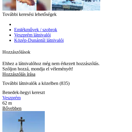
További keresési lehetőségek
Emlékművek / szobrok
Veszprém látnivalói
Közép-Dunántúl látnivalói
Hozzászólások
Ehhez a látnivalóhoz még nem érkezett hozzászólás.
Szóljon hozzá, mondja el véleményét!
Hozzászólás írása
További látnivalók a közelben (835)
Benedek-hegyi kereszt
Veszprém
62 m
Bővebben