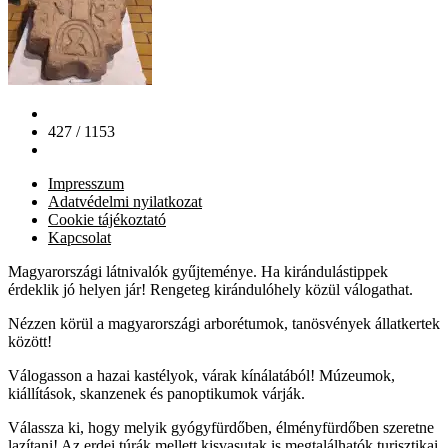
427 / 1153
Impresszum
Adatvédelmi nyilatkozat
Cookie tájékoztató
Kapcsolat
Magyarországi látnivalók gyűjteménye. Ha kirándulástippek
érdeklik jó helyen jár! Rengeteg kirándulóhely közül válogathat.
Nézzen körül a magyarországi arborétumok, tanösvények állatkertek
között!
Válogasson a hazai kastélyok, várak kínálatából! Múzeumok,
kiállítások, skanzenek és panoptikumok várják.
Válassza ki, hogy melyik gyógyfürdőben, élményfürdőben szeretne
lazítani! Az erdei túrák mellett kisvasutak is megtalálhatók turisztikai