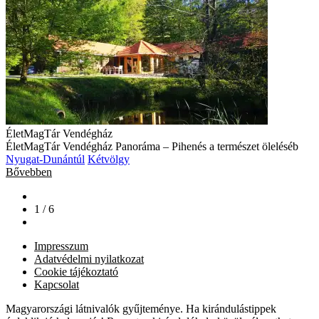
ÉletMagTár Vendégház
ÉletMagTár Vendégház Panoráma – Pihenés a természet öleléséb
Nyugat-Dunántúl
Kétvölgy
Bővebben
1 / 6
Impresszum
Adatvédelmi nyilatkozat
Cookie tájékoztató
Kapcsolat
Magyarországi látnivalók gyűjteménye. Ha kirándulástippek