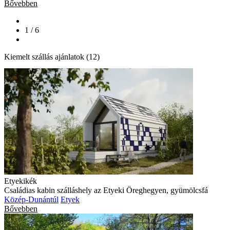
Bővebben
1 / 6
Kiemelt szállás ajánlatok (12)
Etyekikék
Családias kabin szálláshely az Etyeki Öreghegyen, gyümölcsfá
Közép-Dunántúl
Etyek
Bővebben