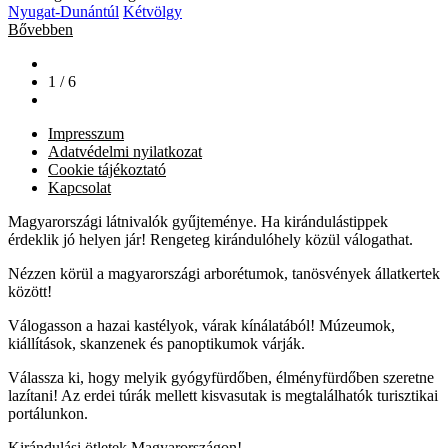
Nyugat-Dunántúl
Kétvölgy
Bővebben
1 / 6
Impresszum
Adatvédelmi nyilatkozat
Cookie tájékoztató
Kapcsolat
Magyarországi látnivalók gyűjteménye. Ha kirándulástippek
érdeklik jó helyen jár! Rengeteg kirándulóhely közül válogathat.
Nézzen körül a magyarországi arborétumok, tanösvények állatkertek
között!
Válogasson a hazai kastélyok, várak kínálatából! Múzeumok,
kiállítások, skanzenek és panoptikumok várják.
Válassza ki, hogy melyik gyógyfürdőben, élményfürdőben szeretne
lazítani! Az erdei túrák mellett kisvasutak is megtalálhatók turisztikai
portálunkon.
Kirándulási ötletek Magyarországon!