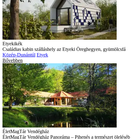
Etyekikék
Családias kabin szálláshely az Etyeki Öreghegyen, gyümölcsfá
Közép-Dunántúl
Etyek
Bővebben
ÉletMagTár Vendégház
ÉletMagTár Vendégház Panoráma – Pihenés a természet öleléséb