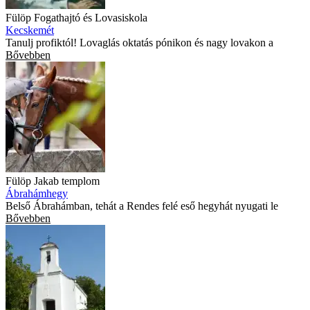
Fülöp Fogathajtó és Lovasiskola
Kecskemét
Tanulj profiktól! Lovaglás oktatás pónikon és nagy lovakon a
Bővebben
Fülöp Jakab templom
Ábrahámhegy
Belső Ábrahámban, tehát a Rendes felé eső hegyhát nyugati le
Bővebben