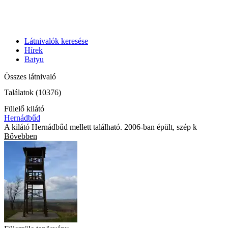
Látnivalók keresése
Hírek
Batyu
Összes látnivaló
Találatok (10376)
Fülelő kilátó
Hernádbűd
A kilátó Hernádbűd mellett található. 2006-ban épült, szép k
Bővebben