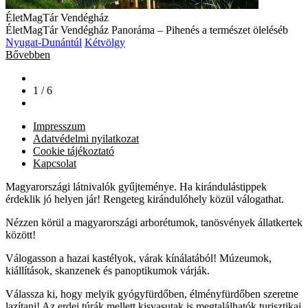
ÉletMagTár Vendégház
ÉletMagTár Vendégház Panoráma – Pihenés a természet öleléséb
Nyugat-Dunántúl
Kétvölgy
Bővebben
1 / 6
Impresszum
Adatvédelmi nyilatkozat
Cookie tájékoztató
Kapcsolat
Magyarországi látnivalók gyűjteménye. Ha kirándulástippek
érdeklik jó helyen jár! Rengeteg kirándulóhely közül válogathat.
Nézzen körül a magyarországi arborétumok, tanösvények állatkertek
között!
Válogasson a hazai kastélyok, várak kínálatából! Múzeumok,
kiállítások, skanzenek és panoptikumok várják.
Válassza ki, hogy melyik gyógyfürdőben, élményfürdőben szeretne
lazítani! Az erdei túrák mellett kisvasutak is megtalálhatók turisztikai