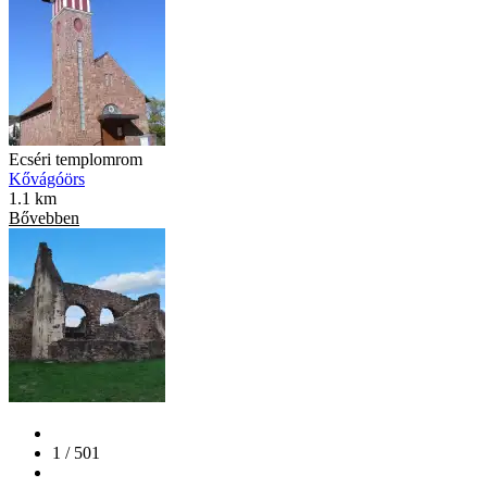
Ecséri templomrom
Kővágóörs
1.1 km
Bővebben
1 / 501