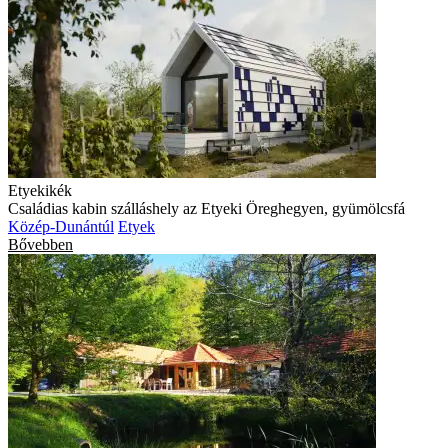
Etyekikék
Családias kabin szálláshely az Etyeki Öreghegyen, gyümölcsfá
Közép-Dunántúl
Etyek
Bővebben