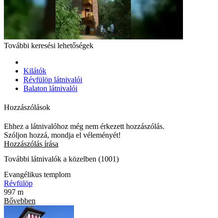
További keresési lehetőségek
Kilátók
Révfülöp látnivalói
Balaton látnivalói
Hozzászólások
Ehhez a látnivalóhoz még nem érkezett hozzászólás.
Szóljon hozzá, mondja el véleményét!
Hozzászólás írása
További látnivalók a közelben (1001)
Evangélikus templom
Révfülöp
997 m
Bővebben