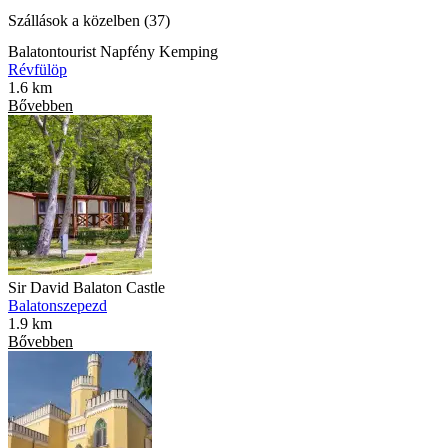
Szállások a közelben (37)
Balatontourist Napfény Kemping
Révfülöp
1.6 km
Bővebben
Sir David Balaton Castle
Balatonszepezd
1.9 km
Bővebben