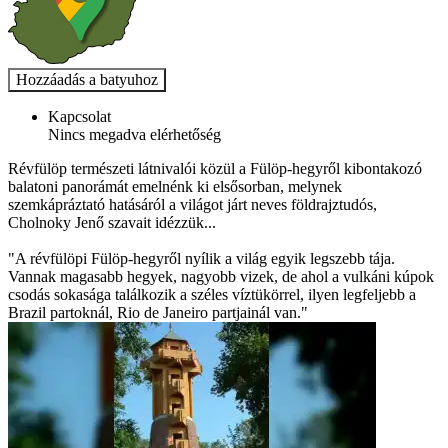
Kapcsolat
Nincs megadva elérhetőség
Révfülöp természeti látnivalói közül a Fülöp-hegyről kibontakozó
balatoni panorámát emelnénk ki elsősorban, melynek
szemkápráztató hatásáról a világot járt neves földrajztudós,
Cholnoky Jenő szavait idézzük...
"A révfülöpi Fülöp-hegyről nyílik a világ egyik legszebb tája.
Vannak magasabb hegyek, nagyobb vizek, de ahol a vulkáni kúpok
csodás sokasága találkozik a széles víztükörrel, ilyen legfeljebb a
Brazil partoknál, Rio de Janeiro partjainál van."