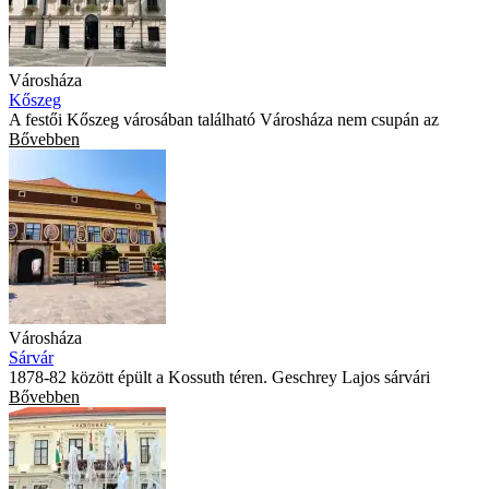
Városháza
Kőszeg
A festői Kőszeg városában található Városháza nem csupán az
Bővebben
Városháza
Sárvár
1878-82 között épült a Kossuth téren. Geschrey Lajos sárvári
Bővebben