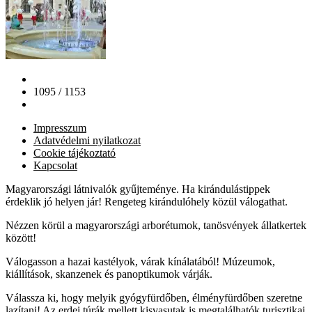
1095 / 1153
Impresszum
Adatvédelmi nyilatkozat
Cookie tájékoztató
Kapcsolat
Magyarországi látnivalók gyűjteménye. Ha kirándulástippek
érdeklik jó helyen jár! Rengeteg kirándulóhely közül válogathat.
Nézzen körül a magyarországi arborétumok, tanösvények állatkertek
között!
Válogasson a hazai kastélyok, várak kínálatából! Múzeumok,
kiállítások, skanzenek és panoptikumok várják.
Válassza ki, hogy melyik gyógyfürdőben, élményfürdőben szeretne
lazítani! Az erdei túrák mellett kisvasutak is megtalálhatók turisztikai