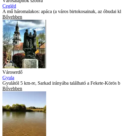
Városalapítók szobra
Cegléd
A mű háromalakos: apáca (a város birtokosainak, az óbudai kl
Bővebben
Városerdő
Gyula
Gyulától 5 km-re, Sarkad irányába található a Fekete-Körös b
Bővebben