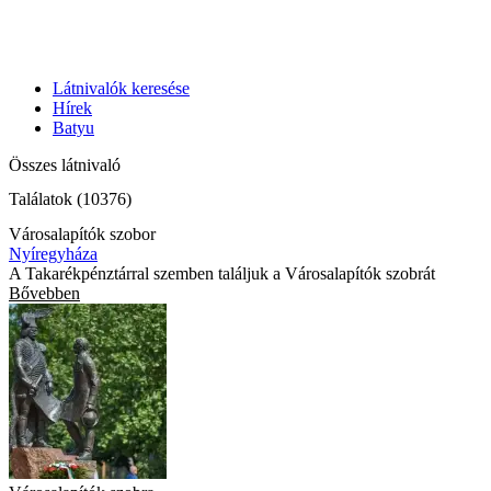
Látnivalók keresése
Hírek
Batyu
Összes látnivaló
Találatok (10376)
Városalapítók szobor
Nyíregyháza
A Takarékpénztárral szemben találjuk a Városalapítók szobrát
Bővebben