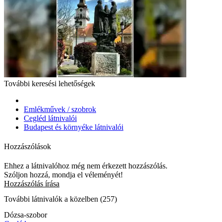
További keresési lehetőségek
Emlékművek / szobrok
Cegléd látnivalói
Budapest és környéke látnivalói
Hozzászólások
Ehhez a látnivalóhoz még nem érkezett hozzászólás.
Szóljon hozzá, mondja el véleményét!
Hozzászólás írása
További látnivalók a közelben (257)
Dózsa-szobor