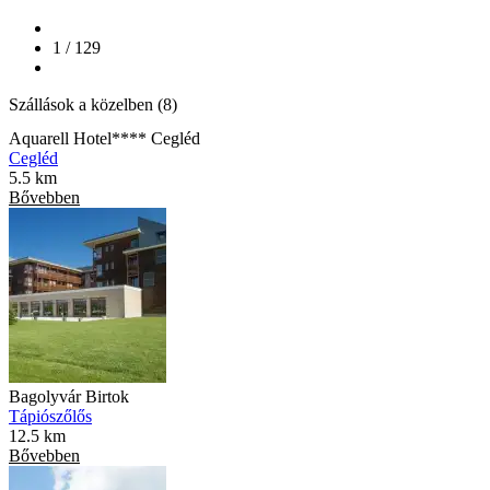
1 / 129
Szállások a közelben (8)
Aquarell Hotel**** Cegléd
Cegléd
5.5 km
Bővebben
Bagolyvár Birtok
Tápiószőlős
12.5 km
Bővebben