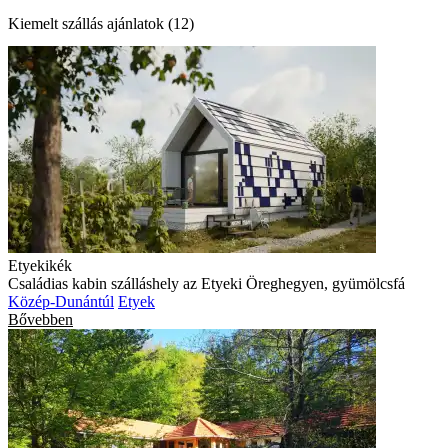
Kiemelt szállás ajánlatok (12)
Etyekikék
Családias kabin szálláshely az Etyeki Öreghegyen, gyümölcsfá
Közép-Dunántúl
Etyek
Bővebben