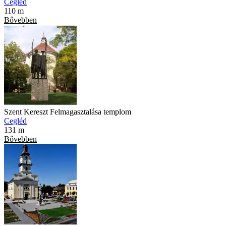
Cegléd
110 m
Bővebben
Szent Kereszt Felmagasztalása templom
Cegléd
131 m
Bővebben