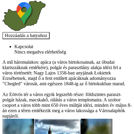
Kapcsolat
Nincs megadva elérhetőség
A mű háromalakos: apáca (a város birtokosainak, az óbudai
klarisszáknak emlékére), polgár és parasztlány alakja idézi fel a
város történetét: Nagy Lajos 1358-ban anyjának Łokietek
Erzsébetnek, majd ő a fent említett apácáknak adományozza
"Chegled" városát, ami egészen 1848-ig az ő birtokukban marad.
Az Eötvös tér a város egyik legszebb része: földszintes paraszt-
polgár házak, macskakő, rálátás a város templomaira. A szobor
csoport a város több mint 650 éves múltját idézi, minden év május 8-
án ezen a téren emlékezik meg a város lakossága a Városalapítók
napjáról.