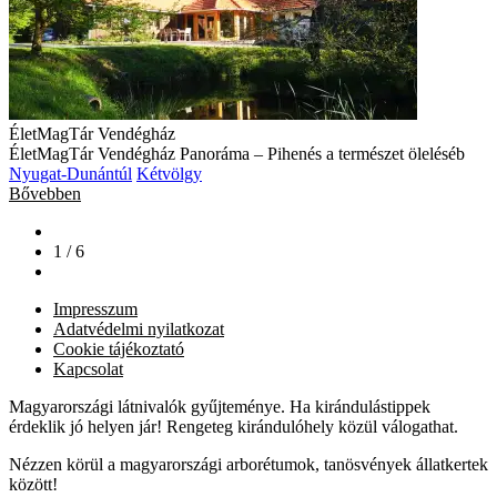
ÉletMagTár Vendégház
ÉletMagTár Vendégház Panoráma – Pihenés a természet öleléséb
Nyugat-Dunántúl
Kétvölgy
Bővebben
1 / 6
Impresszum
Adatvédelmi nyilatkozat
Cookie tájékoztató
Kapcsolat
Magyarországi látnivalók gyűjteménye. Ha kirándulástippek
érdeklik jó helyen jár! Rengeteg kirándulóhely közül válogathat.
Nézzen körül a magyarországi arborétumok, tanösvények állatkertek
között!