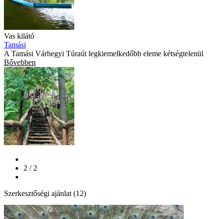
Vas kilátó
Tamási
A Tamási Várhegyi Túraút legkiemelkedőbb eleme kétségtelenül
Bővebben
2 / 2
Szerkesztőségi ajánlat (12)