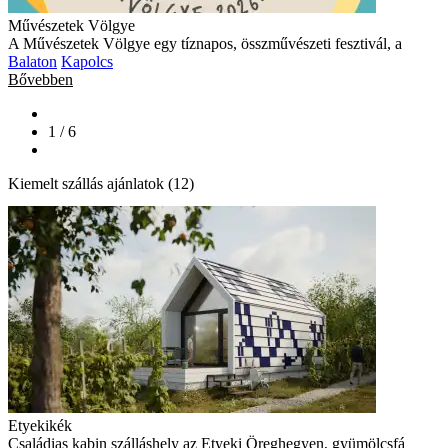
Művészetek Völgye
A Művészetek Völgye egy tíznapos, összművészeti fesztivál, a
Balaton
Kapolcs
Bővebben
1 / 6
Kiemelt szállás ajánlatok (12)
Etyekikék
Családias kabin szálláshely az Etyeki Öreghegyen, gyümölcsfá