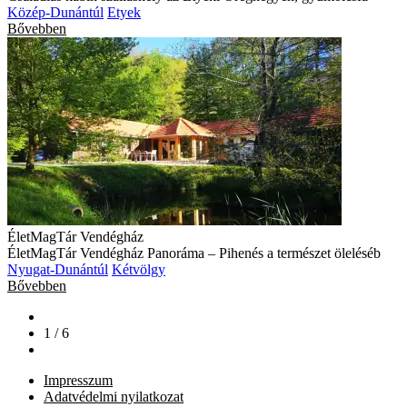
Közép-Dunántúl
Etyek
Bővebben
ÉletMagTár Vendégház
ÉletMagTár Vendégház Panoráma – Pihenés a természet öleléséb
Nyugat-Dunántúl
Kétvölgy
Bővebben
1 / 6
Impresszum
Adatvédelmi nyilatkozat