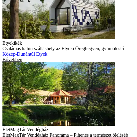
Etyekikék
Családias kabin szálláshely az Etyeki Öreghegyen, gyümölcsfá
Közép-Dunántúl
Etyek
Bővebben
ÉletMagTár Vendégház
ÉletMagTár Vendégház Panoráma – Pihenés a természet öleléséb