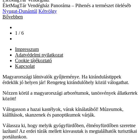
ÉletMagTár Vendégház Panoráma – Pihenés a természet öleléséb
Nyugat-Dunántúl
Kétvölgy
Bővebben
1 / 6
Impresszum
Adatvédelmi nyilatkozat
Cookie tájékoztató
Kapcsolat
Magyarországi látnivalók gyűjteménye. Ha kirándulástippek
érdeklik jó helyen jár! Rengeteg kirándulóhely közül válogathat.
Nézzen körül a magyarországi arborétumok, tanösvények állatkertek
között!
Válogasson a hazai kastélyok, várak kínálatából! Múzeumok,
kiállítások, skanzenek és panoptikumok várják.
Válassza ki, hogy melyik gyógyfürdőben, élményfürdőben szeretne
lazítani! Az erdei túrák mellett kisvasutak is megtalálhatók turisztikai
portálunkon.