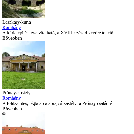
Laszkáry-kúria
Romhány
A kúria építési éve vitatható, a XVIII. század végére tehető
Bővebben
Prónay-kastély
Romhány
A földszintes, téglalap alaprajzú kastélyt a Prónay család é
Bővebben