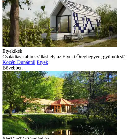
Etyekikék
Családias kabin szálláshely az Etyeki Öreghegyen, gyümölcsfá
Közép-Dunántúl
Etyek
Bővebben
ÉletMagTár Vendégház