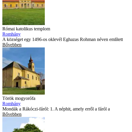
Római katolikus templom
Romhány
A községet egy 1496-os oklevél Eghazas Rohman néven említett
Bővebben
Török mogyorófa
Romhány
Mondák a Rákóczi-fáról: 1. A néphit, amely erről a fáról a
Bővebben