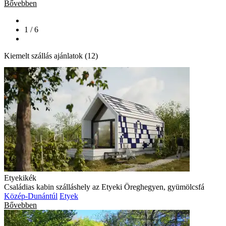
Bővebben
1 / 6
Kiemelt szállás ajánlatok (12)
Etyekikék
Családias kabin szálláshely az Etyeki Öreghegyen, gyümölcsfá
Közép-Dunántúl
Etyek
Bővebben