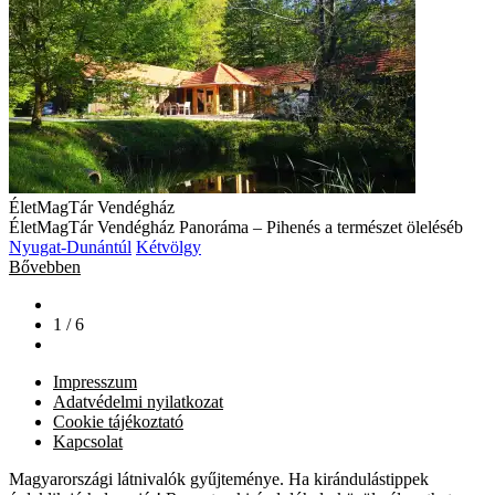
ÉletMagTár Vendégház
ÉletMagTár Vendégház Panoráma – Pihenés a természet öleléséb
Nyugat-Dunántúl
Kétvölgy
Bővebben
1 / 6
Impresszum
Adatvédelmi nyilatkozat
Cookie tájékoztató
Kapcsolat
Magyarországi látnivalók gyűjteménye. Ha kirándulástippek