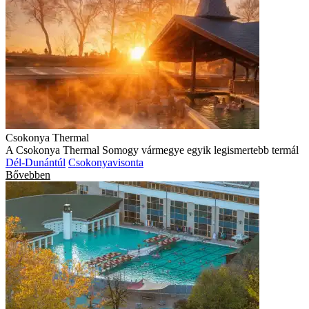
Csokonya Thermal
A Csokonya Thermal Somogy vármegye egyik legismertebb termál
Dél-Dunántúl
Csokonyavisonta
Bővebben