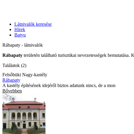
Látnivalók keresése
Hírek
Batyu
Rábapaty - látnivalók
Rábapaty
területén található turisztikai nevezetességek bemutatása. 
Találatok (2)
Felsőbüki Nagy-kastély
Rábapaty
A kastély építésének idejéről biztos adatunk nincs, de a mon
Bővebben