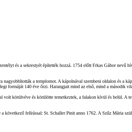
entélyt és a sekrestyét építették hozzá. 1754 előtt Frkas Gábor nevű hív
jra nagyobbították a templomot. A kápolnával szembeni oldalon és a káp
lenlegi formáját 140 éve őrzi. Harangjait mind az első, mind a második v
 volt körülvéve és körülötte temetkeztek, a falakon kívül és belül. A 
 következő felírással: St. Schaller Pinit anno 1762. A Szűz Mária szüle