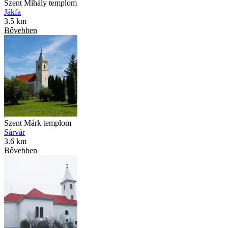
Szent Mihály templom
Jákfa
3.5 km
Bővebben
Szent Márk templom
Sárvár
3.6 km
Bővebben