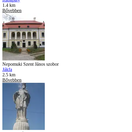
1.4 km
Bővebben
Nepomuki Szent János szobor
Jákfa
2.5 km
Bővebben