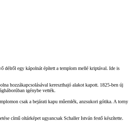
ő délről egy kápolnát épített a templom mellé kriptával. Ide is
olna hozzákapcsolásával kereszthajó alakot kapott. 1825-ben új
ilágháborúban igénybe vették.
templomon csak a bejárati kapu műemlék, anzsukori gótika. A torny
tése című oltárképet ugyancsak Schaller István festő készítette.