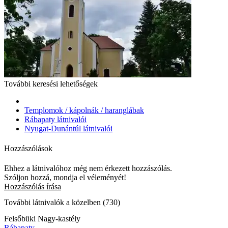
További keresési lehetőségek
Templomok / kápolnák / haranglábak
Rábapaty látnivalói
Nyugat-Dunántúl látnivalói
Hozzászólások
Ehhez a látnivalóhoz még nem érkezett hozzászólás.
Szóljon hozzá, mondja el véleményét!
Hozzászólás írása
További látnivalók a közelben (730)
Felsőbüki Nagy-kastély
Rábapaty