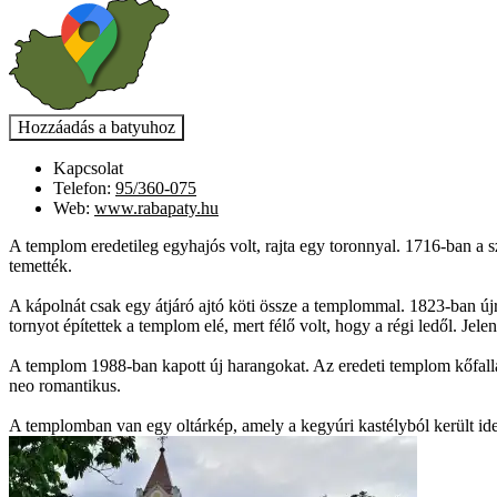
Kapcsolat
Telefon:
95/360-075
Web:
www.rabapaty.hu
A templom eredetileg egyhajós volt, rajta egy toronnyal. 1716-ban a sz
temették.
A kápolnát csak egy átjáró ajtó köti össze a templommal. 1823-ban ú
tornyot építettek a templom elé, mert félő volt, hogy a régi ledől. Je
A templom 1988-ban kapott új harangokat. Az eredeti templom kőfallal
neo romantikus.
A templomban van egy oltárkép, amely a kegyúri kastélyból került ide a