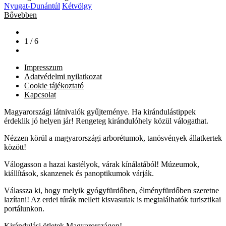
Nyugat-Dunántúl
Kétvölgy
Bővebben
1 / 6
Impresszum
Adatvédelmi nyilatkozat
Cookie tájékoztató
Kapcsolat
Magyarországi látnivalók gyűjteménye. Ha kirándulástippek
érdeklik jó helyen jár! Rengeteg kirándulóhely közül válogathat.
Nézzen körül a magyarországi arborétumok, tanösvények állatkertek
között!
Válogasson a hazai kastélyok, várak kínálatából! Múzeumok,
kiállítások, skanzenek és panoptikumok várják.
Válassza ki, hogy melyik gyógyfürdőben, élményfürdőben szeretne
lazítani! Az erdei túrák mellett kisvasutak is megtalálhatók turisztikai
portálunkon.
Kirándulási ötletek Magyarországon!