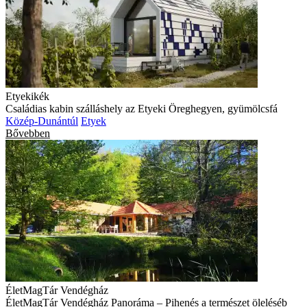
Etyekikék
Családias kabin szálláshely az Etyeki Öreghegyen, gyümölcsfá
Közép-Dunántúl
Etyek
Bővebben
ÉletMagTár Vendégház
ÉletMagTár Vendégház Panoráma – Pihenés a természet öleléséb