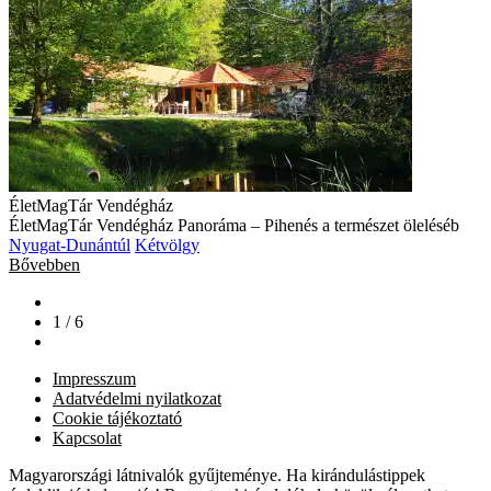
ÉletMagTár Vendégház
ÉletMagTár Vendégház Panoráma – Pihenés a természet öleléséb
Nyugat-Dunántúl
Kétvölgy
Bővebben
1 / 6
Impresszum
Adatvédelmi nyilatkozat
Cookie tájékoztató
Kapcsolat
Magyarországi látnivalók gyűjteménye. Ha kirándulástippek