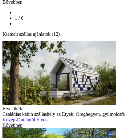
Bővebben
1 / 6
Kiemelt szállás ajánlatok (12)
Etyekikék
Családias kabin szálláshely az Etyeki Öreghegyen, gyümölcsfá
Közép-Dunántúl
Etyek
Bővebben