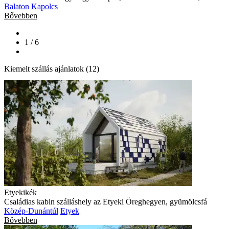
Balaton
Kapolcs
Bővebben
1 / 6
Kiemelt szállás ajánlatok (12)
Etyekikék
Családias kabin szálláshely az Etyeki Öreghegyen, gyümölcsfá
Közép-Dunántúl
Etyek
Bővebben