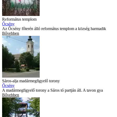
Református templom
Őcsény
Az Őcsény főterén álló református templom a község harmadik
Bővebben
Sáros-alja madármegfigyelő torony
Őcsény
A madármegfigyelő torony a Sáros tó partján áll. A tavon gya
Bővebben