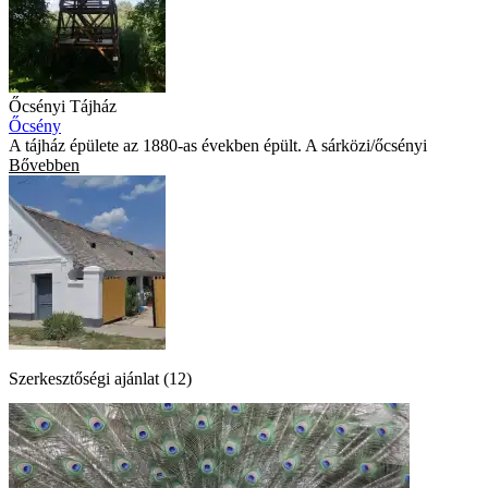
Őcsényi Tájház
Őcsény
A tájház épülete az 1880-as években épült. A sárközi/őcsényi
Bővebben
Szerkesztőségi ajánlat (12)