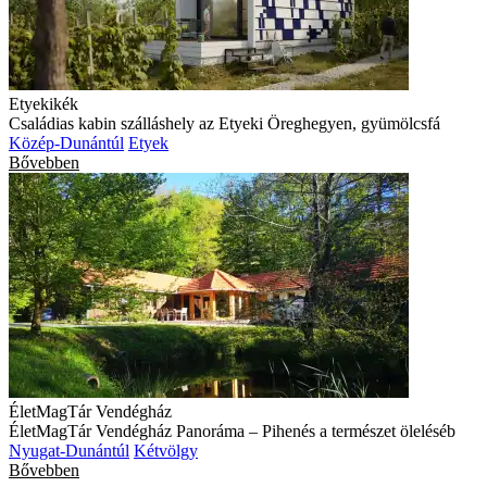
Etyekikék
Családias kabin szálláshely az Etyeki Öreghegyen, gyümölcsfá
Közép-Dunántúl
Etyek
Bővebben
ÉletMagTár Vendégház
ÉletMagTár Vendégház Panoráma – Pihenés a természet öleléséb
Nyugat-Dunántúl
Kétvölgy
Bővebben