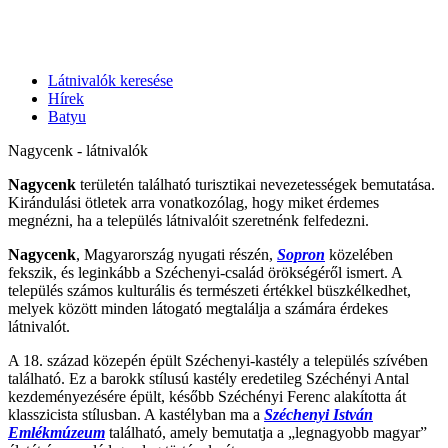
Látnivalók keresése
Hírek
Batyu
Nagycenk - látnivalók
Nagycenk
területén található turisztikai nevezetességek bemutatása.
Kirándulási ötletek arra vonatkozólag, hogy miket érdemes
megnézni, ha a település látnivalóit szeretnénk felfedezni.
Nagycenk
, Magyarország nyugati részén,
Sopron
közelében
fekszik, és leginkább a Széchenyi-család örökségéről ismert. A
település számos kulturális és természeti értékkel büszkélkedhet,
melyek között minden látogató megtalálja a számára érdekes
látnivalót.
A 18. század közepén épült Széchenyi-kastély a település szívében
található. Ez a barokk stílusú kastély eredetileg Széchényi Antal
kezdeményezésére épült, később Széchényi Ferenc alakította át
klasszicista stílusban. A kastélyban ma a
Széchenyi István
Emlékmúzeum
található, amely bemutatja a „legnagyobb magyar”