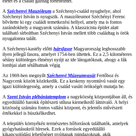
életét és a család gazdag történelmét.
A
Széchenyi Mauzóleum
a Széchenyi-család nyughelye, ahol
Széchenyi István is nyugszik. A mauzóleumot Széchényi Ferenc
bővítette ki egy családi temetkezési hellyel, amely ma is fontos
zarándokhely a magyarok számára. A klasszicista épület alatt
található sírboltban Széchenyi István mellett több családtag is örök
nyugalomra talált​.
A Széchenyi-kastély előtti
hársfasor
Magyarország leghosszabb
ilyen jellegű fasora, amelyet 1754-ben ültettek. Ez a 2,5 kilométeres
sétány különleges élményt nyújt az ide látogatóknak, ahogy a fák
lombjai alatt sétálhatnak végig​
Az 1969-ben megnyílt
Széchenyi Múzeumvasút
Fertőboz és
Nagycenk között közlekedik. Ez a keskeny nyomtávú vasút egy
igazi különlegesség, amely a család vasúti örökségét mutatja be.
A
Szent István plébániatemplom
a nagyközség központjában áll, és
egyedülálló barokk építészeti stílusa kiemelkedő látnivaló. A helyi
közösség számára fontos vallási központ, és jelentős művészeti
értékekkel is büszkélkedhet.
A település környékén természetes hőforrások találhatók, amelyek
gyógyhatásukról híresek. Ezek a források egyedülálló
kikapcsolódási lehetőséget nyújtanak mindazoknak, akik