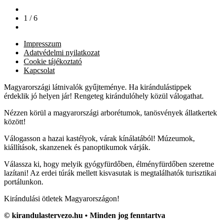
1 / 6
Impresszum
Adatvédelmi nyilatkozat
Cookie tájékoztató
Kapcsolat
Magyarországi látnivalók gyűjteménye. Ha kirándulástippek
érdeklik jó helyen jár! Rengeteg kirándulóhely közül válogathat.
Nézzen körül a magyarországi arborétumok, tanösvények állatkertek
között!
Válogasson a hazai kastélyok, várak kínálatából! Múzeumok,
kiállítások, skanzenek és panoptikumok várják.
Válassza ki, hogy melyik gyógyfürdőben, élményfürdőben szeretne
lazítani! Az erdei túrák mellett kisvasutak is megtalálhatók turisztikai
portálunkon.
Kirándulási ötletek Magyarországon!
© kirandulastervezo.hu • Minden jog fenntartva