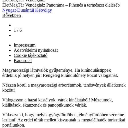
ÉletMagTár Vendégház Panoráma – Pihenés a természet öleléséb
Nyugat-Dunántúl
Kétvölgy
Bővebben
1 / 6
Impresszum
Adatvédelmi nyilatkozat
Cookie tájékoztató
Kapcsolat
Magyarországi látnivalók gyűjteménye. Ha kirándulástippek
érdeklik jó helyen jár! Rengeteg kirándulóhely közül válogathat.
Nézzen körül a magyarországi arborétumok, tanösvények állatkertek
között!
Válogasson a hazai kastélyok, várak kínálatából! Múzeumok,
kiállítások, skanzenek és panoptikumok várják.
Válassza ki, hogy melyik gyógyfürdőben, élményfürdőben szeretne
lazítani! Az erdei túrák mellett kisvasutak is megtalálhatók turisztikai
portálunkon.