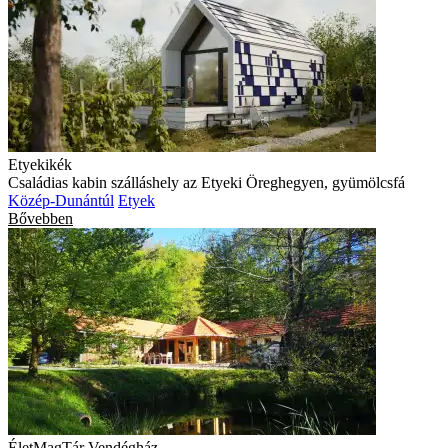
Etyekikék
Családias kabin szálláshely az Etyeki Öreghegyen, gyümölcsfá
Közép-Dunántúl
Etyek
Bővebben
ÉletMagTár Vendégház