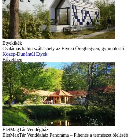
Etyekikék
Családias kabin szálláshely az Etyeki Öreghegyen, gyümölcsfá
Közép-Dunántúl
Etyek
Bővebben
ÉletMagTár Vendégház
ÉletMagTár Vendégház Panoráma – Pihenés a természet öleléséb