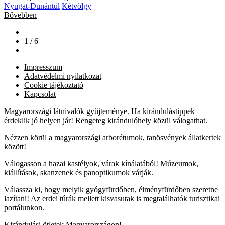
Nyugat-Dunántúl
Kétvölgy
Bővebben
1 / 6
Impresszum
Adatvédelmi nyilatkozat
Cookie tájékoztató
Kapcsolat
Magyarországi látnivalók gyűjteménye. Ha kirándulástippek
érdeklik jó helyen jár! Rengeteg kirándulóhely közül válogathat.
Nézzen körül a magyarországi arborétumok, tanösvények állatkertek
között!
Válogasson a hazai kastélyok, várak kínálatából! Múzeumok,
kiállítások, skanzenek és panoptikumok várják.
Válassza ki, hogy melyik gyógyfürdőben, élményfürdőben szeretne
lazítani! Az erdei túrák mellett kisvasutak is megtalálhatók turisztikai
portálunkon.
Kirándulási ötletek Magyarországon!