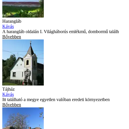
Harangláb
Kávás
A harangláb oldalán I. Világháborús emlékmű, dombormű találh
Bővebben
Tájház
Kávás
Itt található a megye egyetlen valóban eredeti környezetben
Bővebben