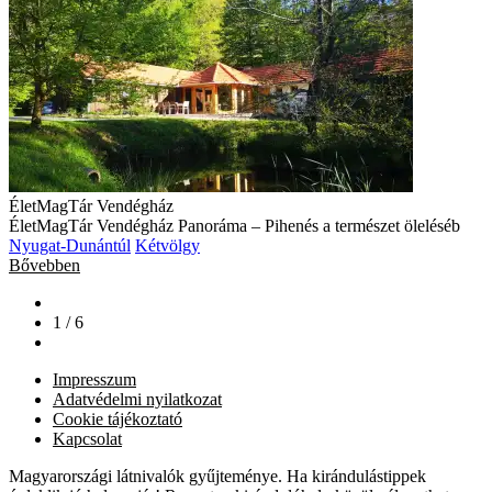
ÉletMagTár Vendégház
ÉletMagTár Vendégház Panoráma – Pihenés a természet öleléséb
Nyugat-Dunántúl
Kétvölgy
Bővebben
1 / 6
Impresszum
Adatvédelmi nyilatkozat
Cookie tájékoztató
Kapcsolat
Magyarországi látnivalók gyűjteménye. Ha kirándulástippek