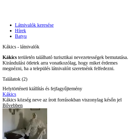
Látnivalók keresése
Hírek
Batyu
Kákics - látnivalók
Kákics
területén található turisztikai nevezetességek bemutatása.
Kirándulási ötletek arra vonatkozólag, hogy miket érdemes
megnézni, ha a település látnivalóit szeretnénk felfedezni.
Találatok (2)
Helytörténeti kiállítás és fejfagyűjtemény
Kákics
Kákics község neve az írott forrásokban viszonylag későn jel
Bővebben