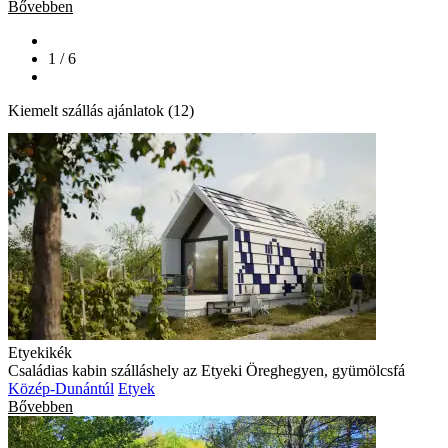
Bővebben
1 / 6
Kiemelt szállás ajánlatok (12)
Etyekikék
Családias kabin szálláshely az Etyeki Öreghegyen, gyümölcsfá
Közép-Dunántúl
Etyek
Bővebben