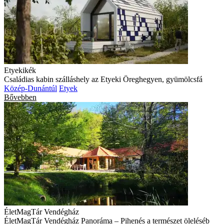
Etyekikék
Családias kabin szálláshely az Etyeki Öreghegyen, gyümölcsfá
Közép-Dunántúl
Etyek
Bővebben
ÉletMagTár Vendégház
ÉletMagTár Vendégház Panoráma – Pihenés a természet öleléséb