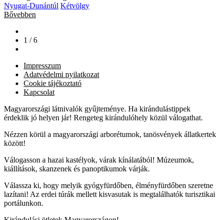
Nyugat-Dunántúl
Kétvölgy
Bővebben
1 / 6
Impresszum
Adatvédelmi nyilatkozat
Cookie tájékoztató
Kapcsolat
Magyarországi látnivalók gyűjteménye. Ha kirándulástippek
érdeklik jó helyen jár! Rengeteg kirándulóhely közül válogathat.
Nézzen körül a magyarországi arborétumok, tanösvények állatkertek
között!
Válogasson a hazai kastélyok, várak kínálatából! Múzeumok,
kiállítások, skanzenek és panoptikumok várják.
Válassza ki, hogy melyik gyógyfürdőben, élményfürdőben szeretne
lazítani! Az erdei túrák mellett kisvasutak is megtalálhatók turisztikai
portálunkon.
Kirándulási ötletek Magyarországon!