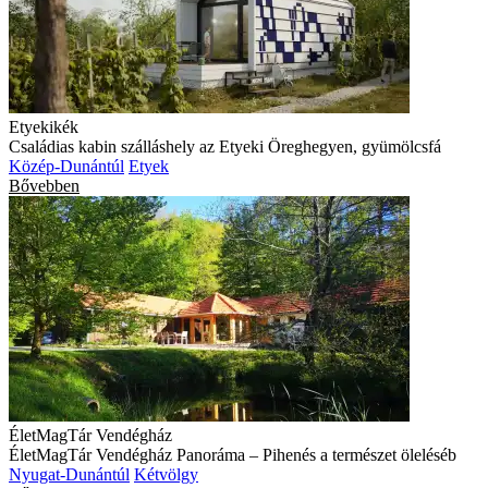
Etyekikék
Családias kabin szálláshely az Etyeki Öreghegyen, gyümölcsfá
Közép-Dunántúl
Etyek
Bővebben
ÉletMagTár Vendégház
ÉletMagTár Vendégház Panoráma – Pihenés a természet öleléséb
Nyugat-Dunántúl
Kétvölgy