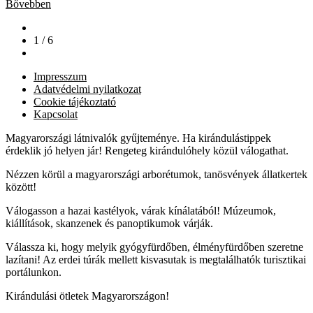
Bővebben
1 / 6
Impresszum
Adatvédelmi nyilatkozat
Cookie tájékoztató
Kapcsolat
Magyarországi látnivalók gyűjteménye. Ha kirándulástippek
érdeklik jó helyen jár! Rengeteg kirándulóhely közül válogathat.
Nézzen körül a magyarországi arborétumok, tanösvények állatkertek
között!
Válogasson a hazai kastélyok, várak kínálatából! Múzeumok,
kiállítások, skanzenek és panoptikumok várják.
Válassza ki, hogy melyik gyógyfürdőben, élményfürdőben szeretne
lazítani! Az erdei túrák mellett kisvasutak is megtalálhatók turisztikai
portálunkon.
Kirándulási ötletek Magyarországon!