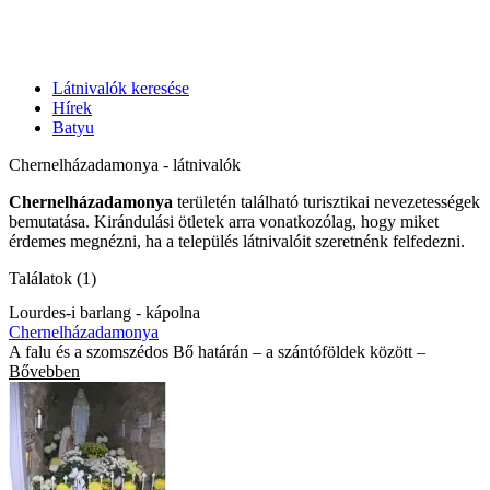
Látnivalók keresése
Hírek
Batyu
Chernelházadamonya - látnivalók
Chernelházadamonya
területén található turisztikai nevezetességek
bemutatása. Kirándulási ötletek arra vonatkozólag, hogy miket
érdemes megnézni, ha a település látnivalóit szeretnénk felfedezni.
Találatok (1)
Lourdes-i barlang - kápolna
Chernelházadamonya
A falu és a szomszédos Bő határán – a szántóföldek között –
Bővebben