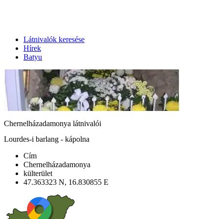
Látnivalók keresése
Hírek
Batyu
Chernelházadamonya látnivalói
Lourdes-i barlang - kápolna
Cím
Chernelházadamonya
külterület
47.363323 N, 16.830855 E