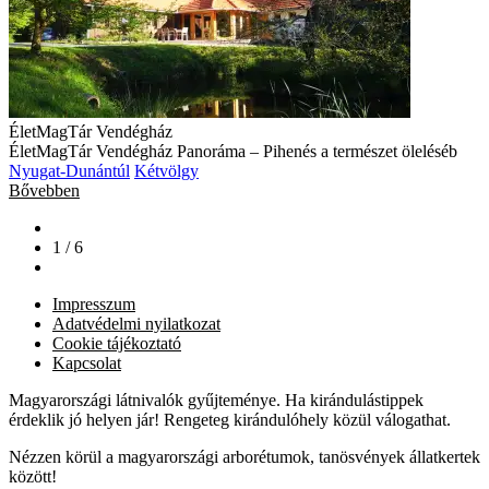
ÉletMagTár Vendégház
ÉletMagTár Vendégház Panoráma – Pihenés a természet öleléséb
Nyugat-Dunántúl
Kétvölgy
Bővebben
1 / 6
Impresszum
Adatvédelmi nyilatkozat
Cookie tájékoztató
Kapcsolat
Magyarországi látnivalók gyűjteménye. Ha kirándulástippek
érdeklik jó helyen jár! Rengeteg kirándulóhely közül válogathat.
Nézzen körül a magyarországi arborétumok, tanösvények állatkertek
között!