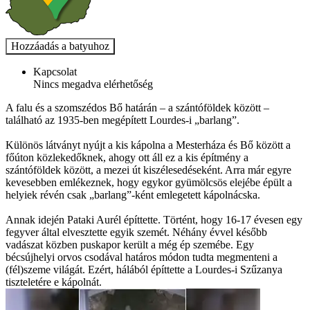
Kapcsolat
Nincs megadva elérhetőség
A falu és a szomszédos Bő határán – a szántóföldek között –
található az 1935-ben megépített Lourdes-i „barlang”.
Különös látványt nyújt a kis kápolna a Mesterháza és Bő között a
főúton közlekedőknek, ahogy ott áll ez a kis építmény a
szántóföldek között, a mezei út kiszélesedéseként. Arra már egyre
kevesebben emlékeznek, hogy egykor gyümölcsös elejébe épült a
helyiek révén csak „barlang”-ként emlegetett kápolnácska.
Annak idején Pataki Aurél építtette. Történt, hogy 16-17 évesen egy
fegyver által elvesztette egyik szemét. Néhány évvel később
vadászat közben puskapor került a még ép szemébe. Egy
bécsújhelyi orvos csodával határos módon tudta megmenteni a
(fél)szeme világát. Ezért, hálából építtette a Lourdes-i Szűzanya
tiszteletére e kápolnát.