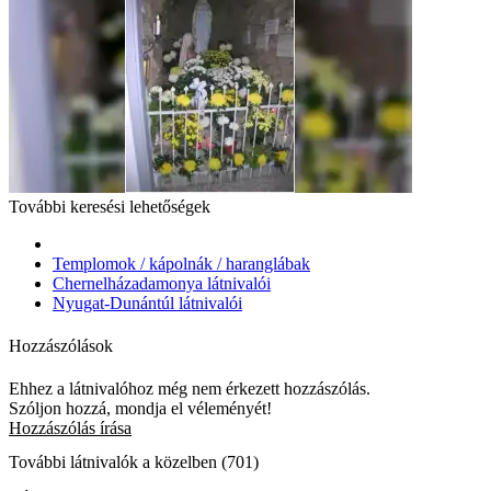
További keresési lehetőségek
Templomok / kápolnák / haranglábak
Chernelházadamonya látnivalói
Nyugat-Dunántúl látnivalói
Hozzászólások
Ehhez a látnivalóhoz még nem érkezett hozzászólás.
Szóljon hozzá, mondja el véleményét!
Hozzászólás írása
További látnivalók a közelben (701)