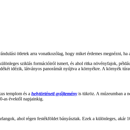
rándulási ötletek arra vonatkozólag, hogy miket érdemes megnézni, ha a 
különleges sziklás formációiról ismert, és ahol ritka növényfajok, példáu
idékét idézik, látványos panorámát nyújtva a környékre. A környék túr
ikus templom és a
helytörténeti gyűjtemény
is tükröz. A múzeumban a ném
-as évektől napjainkig​.
rlangok, ahol régen festékföldet bányásztak. Ezek a különleges, akár 