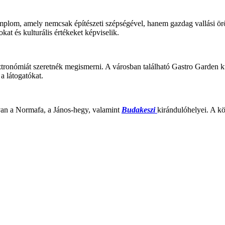
plom, amely nemcsak építészeti szépségével, hanem gazdag vallási örö
at és kulturális értékeket képviselik.
asztronómiát szeretnék megismerni. A városban található Gastro Garde
a látogatókat​.
van a Normafa, a János-hegy, valamint
Budakeszi
kirándulóhelyei. A k