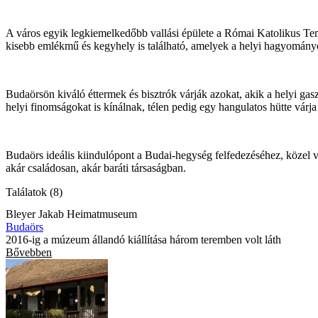
A város egyik legkiemelkedőbb vallási épülete a Római Katolikus Tem
kisebb emlékmű és kegyhely is található, amelyek a helyi hagyományok
Budaörsön kiváló éttermek és bisztrók várják azokat, akik a helyi g
helyi finomságokat is kínálnak, télen pedig egy hangulatos hütte várja 
Budaörs ideális kiindulópont a Budai-hegység felfedezéséhez, közel 
akár családosan, akár baráti társaságban.
Találatok (8)
Bleyer Jakab Heimatmuseum
Budaörs
2016-ig a múzeum állandó kiállítása három teremben volt láth
Bővebben