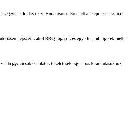
kségével is fontos része Budaörsnek. Emellett a településen számos
n különösen népszerű, ahol BBQ-fogások és egyedi hamburgerek mellett
özeli hegycsúcsok és kilátók tökéletesek egynapos kirándulásokhoz,