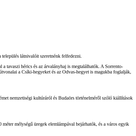
település látnivalóit szeretnénk felfedezni.
l a tavaszi hérics és az árvalányhaj is megtalálhatók. A Sorrento-
aútvonalai a Csíki-hegyeket és az Odvas-hegyet is magukba foglalják,
et nemzetiségi kultúráról és Budaörs történelméről szóló kiállítások
10 méter mélységű üregek elemlámpával bejárhatók, és a város egyik