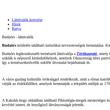
Látnivalók keresése
Hírek
Batyu
Budaörs - látnivalók
Budaörs
területén található turisztikai nevezetességek bemutatása. Ki
Budaörs legikonikusabb természeti látnivalója a
Törökugrató
, amely 
sziklák is népszerű kirándulóhelyek, amelyek Olaszország híres partv
így a természetkedvelők sokféle útvonalat bejárhatnak itt​.
A város gazdag kulturális örökséggel rendelkezik, amit a római katol
várják az érdeklődőket, amelyek bemutatják a település múltját az 1700
A Kakukk-hegy oldalában található Piktortégla-üregek mesterséges ba
kevésbé ismert, de lenyűgöző látványosságát jelentik​.