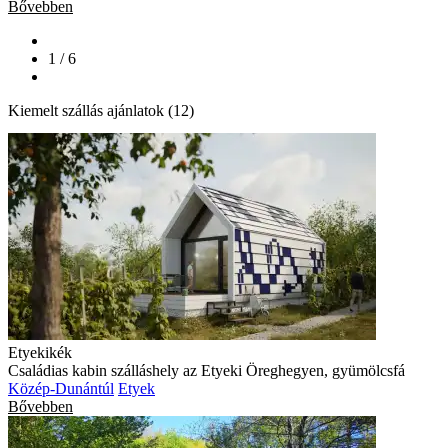
Bővebben
1 / 6
Kiemelt szállás ajánlatok (12)
Etyekikék
Családias kabin szálláshely az Etyeki Öreghegyen, gyümölcsfá
Közép-Dunántúl
Etyek
Bővebben