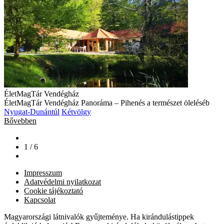
ÉletMagTár Vendégház
ÉletMagTár Vendégház Panoráma – Pihenés a természet öleléséb
Nyugat-Dunántúl
Kétvölgy
Bővebben
1 / 6
Impresszum
Adatvédelmi nyilatkozat
Cookie tájékoztató
Kapcsolat
Magyarországi látnivalók gyűjteménye. Ha kirándulástippek