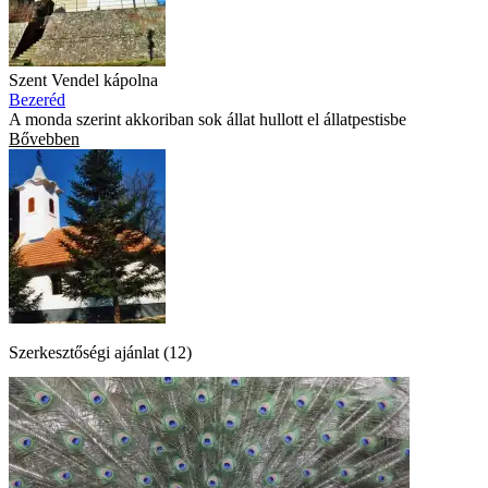
Szent Vendel kápolna
Bezeréd
A monda szerint akkoriban sok állat hullott el állatpestisbe
Bővebben
Szerkesztőségi ajánlat (12)