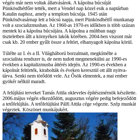
végén már nem voltak állatvásárok. A kápolna búcsúját
Pünkösdhétfőre tették, mert a Vendel nap közel esik a naptárban
Katalin naphoz, amely a templom búcsúja. 1945 után
Pünkösdvasárnap lett a búcsú napja, mert Pünkösdhétfő munkanap
volt a szocializmusban. Az 1960-as 1970-es időkben is több százan
mentek ki a kápolna búcsújára. A kápolna a múltban nagy
tiszteletben állt a környéken lakók körében. 2004-ben viszont már
csak kb. 20 ember gyűlt össze a feltört, elhanyagolt kápolna körül.
Túlélte az I. és a II. Világháború borzalmait, megkímélte a
szocialista rendszer is, de nem tudott megmenekülni az 1990-es
években a kapitalizmusba áttérés idején. Az 1990-es években a
kápolnát feltörték, kirabolták és éveken keresztül ott állt nyitva-
tárva. Senki nem törődött vele. Az Ősök elmentek, a mai ember
gyökér nélkül maradt.
A felújítási terveket Tamás Attila okleveles építészmérnök készítette.
2006.május végén elkezdődött, augusztus végére pedig befejeződött
a tetőfelújítás. A tetőfelújítást Pálfi Attila cége végezte. Szép munkát
végeztek. Köszönet munkájukért.