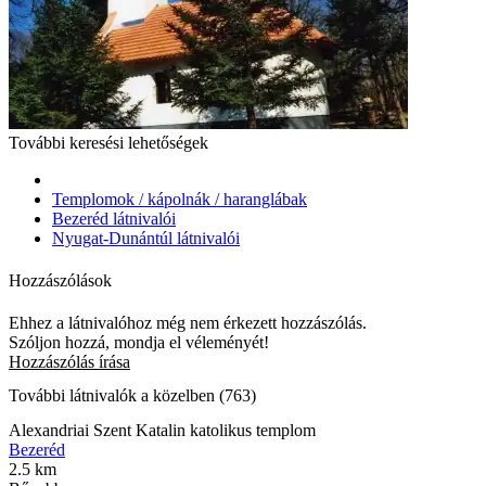
További keresési lehetőségek
Templomok / kápolnák / haranglábak
Bezeréd látnivalói
Nyugat-Dunántúl látnivalói
Hozzászólások
Ehhez a látnivalóhoz még nem érkezett hozzászólás.
Szóljon hozzá, mondja el véleményét!
Hozzászólás írása
További látnivalók a közelben (763)
Alexandriai Szent Katalin katolikus templom
Bezeréd
2.5 km