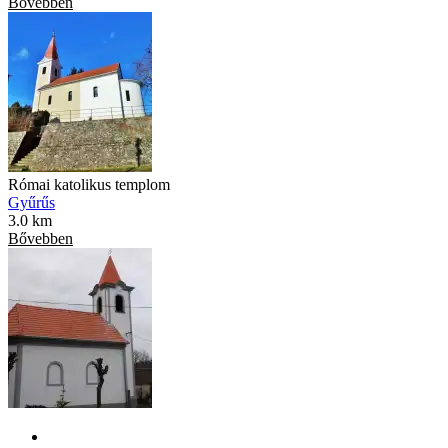
Bővebben
Római katolikus templom
Gyűrűs
3.0 km
Bővebben