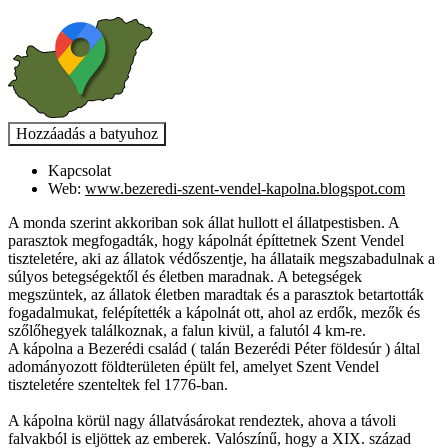
Kapcsolat
Web:
www.bezeredi-szent-vendel-kapolna.blogspot.com
A monda szerint akkoriban sok állat hullott el állatpestisben. A
parasztok megfogadták, hogy kápolnát építtetnek Szent Vendel
tiszteletére, aki az állatok védőszentje, ha állataik megszabadulnak a
súlyos betegségektől és életben maradnak. A betegségek
megszüntek, az állatok életben maradtak és a parasztok betartották
fogadalmukat, felépítették a kápolnát ott, ahol az erdők, mezők és
szőlőhegyek találkoznak, a falun kivül, a falutól 4 km-re.
A kápolna a Bezerédi család ( talán Bezerédi Péter földesúr ) által
adományozott földterületen épült fel, amelyet Szent Vendel
tiszteletére szenteltek fel 1776-ban.
A kápolna körül nagy állatvásárokat rendeztek, ahova a távoli
falvakból is eljöttek az emberek. Valószínű, hogy a XIX. század