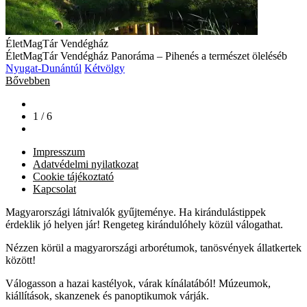
ÉletMagTár Vendégház
ÉletMagTár Vendégház Panoráma – Pihenés a természet öleléséb
Nyugat-Dunántúl
Kétvölgy
Bővebben
1 / 6
Impresszum
Adatvédelmi nyilatkozat
Cookie tájékoztató
Kapcsolat
Magyarországi látnivalók gyűjteménye. Ha kirándulástippek
érdeklik jó helyen jár! Rengeteg kirándulóhely közül válogathat.
Nézzen körül a magyarországi arborétumok, tanösvények állatkertek
között!
Válogasson a hazai kastélyok, várak kínálatából! Múzeumok,
kiállítások, skanzenek és panoptikumok várják.