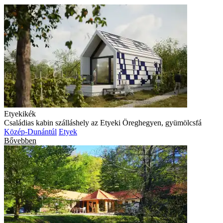
Etyekikék
Családias kabin szálláshely az Etyeki Öreghegyen, gyümölcsfá
Közép-Dunántúl
Etyek
Bővebben