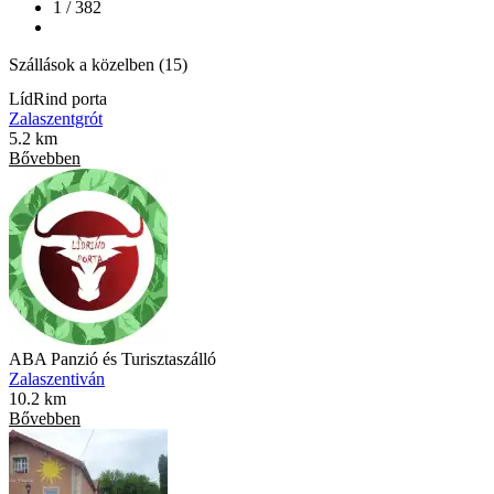
1 / 382
Szállások a közelben (15)
LídRind porta
Zalaszentgrót
5.2 km
Bővebben
ABA Panzió és Turisztaszálló
Zalaszentiván
10.2 km
Bővebben