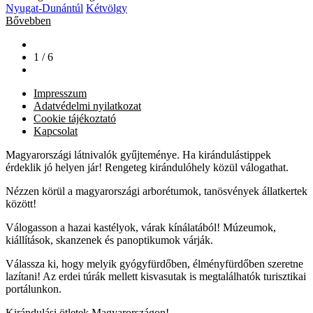
Nyugat-Dunántúl
Kétvölgy
Bővebben
1 / 6
Impresszum
Adatvédelmi nyilatkozat
Cookie tájékoztató
Kapcsolat
Magyarországi látnivalók gyűjteménye. Ha kirándulástippek
érdeklik jó helyen jár! Rengeteg kirándulóhely közül válogathat.
Nézzen körül a magyarországi arborétumok, tanösvények állatkertek
között!
Válogasson a hazai kastélyok, várak kínálatából! Múzeumok,
kiállítások, skanzenek és panoptikumok várják.
Válassza ki, hogy melyik gyógyfürdőben, élményfürdőben szeretne
lazítani! Az erdei túrák mellett kisvasutak is megtalálhatók turisztikai
portálunkon.
Kirándulási ötletek Magyarországon!