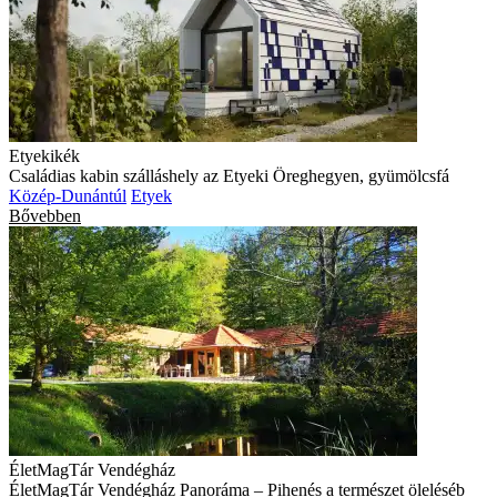
Etyekikék
Családias kabin szálláshely az Etyeki Öreghegyen, gyümölcsfá
Közép-Dunántúl
Etyek
Bővebben
ÉletMagTár Vendégház
ÉletMagTár Vendégház Panoráma – Pihenés a természet öleléséb