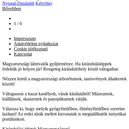
Nyugat-Dunántúl
Kétvölgy
Bővebben
1 / 6
Impresszum
Adatvédelmi nyilatkozat
Cookie tájékoztató
Kapcsolat
Magyarországi látnivalók gyűjteménye. Ha kirándulástippek
érdeklik jó helyen jár! Rengeteg kirándulóhely közül válogathat.
Nézzen körül a magyarországi arborétumok, tanösvények állatkertek
között!
Válogasson a hazai kastélyok, várak kínálatából! Múzeumok,
kiállítások, skanzenek és panoptikumok várják.
Válassza ki, hogy melyik gyógyfürdőben, élményfürdőben szeretne
lazítani! Az erdei túrák mellett kisvasutak is megtalálhatók turisztikai
portálunkon.
Kirándulási ötletek Magyarországon!