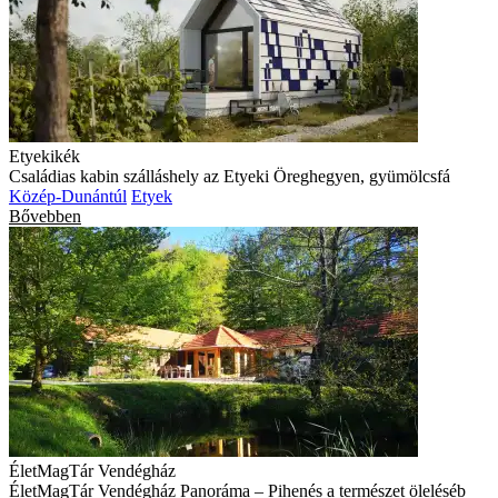
Etyekikék
Családias kabin szálláshely az Etyeki Öreghegyen, gyümölcsfá
Közép-Dunántúl
Etyek
Bővebben
ÉletMagTár Vendégház
ÉletMagTár Vendégház Panoráma – Pihenés a természet öleléséb