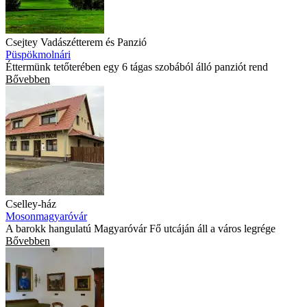
Csejtey Vadászétterem és Panzió
Püspökmolnári
Éttermünk tetőterében egy 6 tágas szobából álló panziót rend
Bővebben
Cselley-ház
Mosonmagyaróvár
A barokk hangulatú Magyaróvár Fő utcáján áll a város legrége
Bővebben