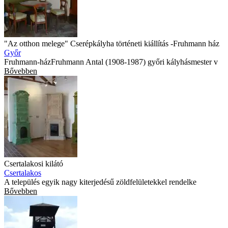
"Az otthon melege" Cserépkályha történeti kiállítás -Fruhmann ház
Győr
Fruhmann-házFruhmann Antal (1908-1987) győri kályhásmester v
Bővebben
Csertalakosi kilátó
Csertalakos
A település egyik nagy kiterjedésű zöldfelületekkel rendelke
Bővebben