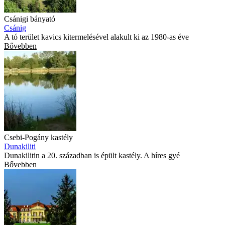
Csánigi bányató
Csánig
A tó terület kavics kitermelésével alakult ki az 1980-as éve
Bővebben
Csebi-Pogány kastély
Dunakiliti
Dunakilitin a 20. században is épült kastély. A híres gyé
Bővebben