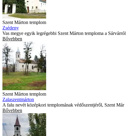
Szent Márton templom
Zsédeny
Vas megye egyik legrégebbi Szent Márton temploma a Sárvárról
Bővebben
Szent Márton templom
Zalaszentmárton
A falu nevét középkori templomának védőszentjéről, Szent Már
Bővebben