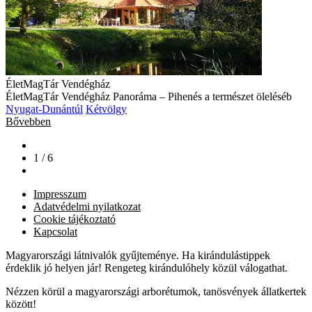
ÉletMagTár Vendégház
ÉletMagTár Vendégház Panoráma – Pihenés a természet öleléséb
Nyugat-Dunántúl
Kétvölgy
Bővebben
1 / 6
Impresszum
Adatvédelmi nyilatkozat
Cookie tájékoztató
Kapcsolat
Magyarországi látnivalók gyűjteménye. Ha kirándulástippek
érdeklik jó helyen jár! Rengeteg kirándulóhely közül válogathat.
Nézzen körül a magyarországi arborétumok, tanösvények állatkertek
között!