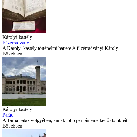
Károlyi-kastély
Füzérradvány
A Károlyi-kastély történelmi háttere A füzérradványi Károly
Bővebben
Károlyi-kastély
Parád
A Tarna patak völgyében, annak jobb partján emelkedő dombhát
Bővebben