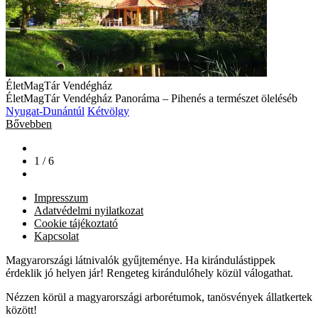
ÉletMagTár Vendégház
ÉletMagTár Vendégház Panoráma – Pihenés a természet öleléséb
Nyugat-Dunántúl
Kétvölgy
Bővebben
1 / 6
Impresszum
Adatvédelmi nyilatkozat
Cookie tájékoztató
Kapcsolat
Magyarországi látnivalók gyűjteménye. Ha kirándulástippek
érdeklik jó helyen jár! Rengeteg kirándulóhely közül válogathat.
Nézzen körül a magyarországi arborétumok, tanösvények állatkertek
között!