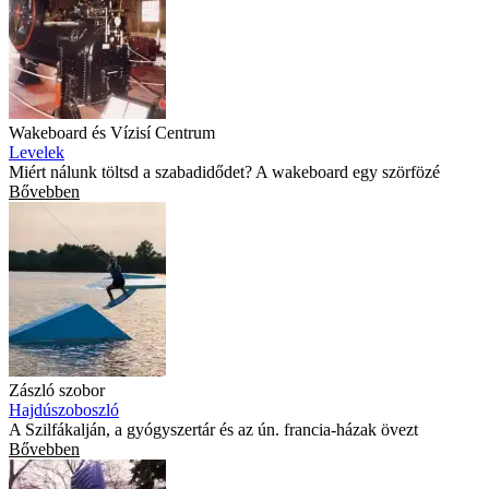
Wakeboard és Vízisí Centrum
Levelek
Miért nálunk töltsd a szabadidődet? A wakeboard egy szörfözé
Bővebben
Zászló szobor
Hajdúszoboszló
A Szilfákalján, a gyógyszertár és az ún. francia-házak övezt
Bővebben