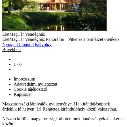
ÉletMagTár Vendégház
ÉletMagTár Vendégház Panoráma – Pihenés a természet öleléséb
Nyugat-Dunántúl
Kétvölgy
Bővebben
1 / 6
Impresszum
Adatvédelmi nyilatkozat
Cookie tájékoztató
Kapcsolat
Magyarországi látnivalók gyűjteménye. Ha kirándulástippek
érdeklik jó helyen jár! Rengeteg kirándulóhely közül válogathat.
Nézzen körül a magyarországi arborétumok, tanösvények állatkertek
között!