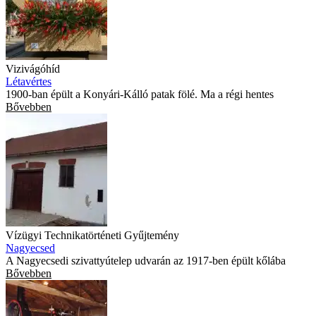
Vizivágóhíd
Létavértes
1900-ban épült a Konyári-Kálló patak fölé. Ma a régi hentes
Bővebben
Vízügyi Technikatörténeti Gyűjtemény
Nagyecsed
A Nagyecsedi szivattyútelep udvarán az 1917-ben épült kőlába
Bővebben