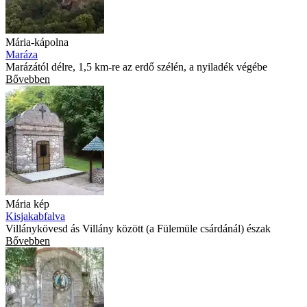
Mária-kápolna
Maráza
Marázától délre, 1,5 km-re az erdő szélén, a nyiladék végébe
Bővebben
Mária kép
Kisjakabfalva
Villánykövesd ás Villány között (a Fülemüle csárdánál) észak
Bővebben