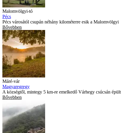
Malomvölgyi-tó
Pécs
Pécs városától csupán néhány kilométerre esik a Malomvölgyi
Bővebben
Máré-vár
Magyaregregy
A községtől, mintegy 5 km-re emelkedő Várhegy csúcsán épült
Bővebben