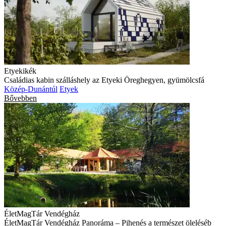
Etyekikék
Családias kabin szálláshely az Etyeki Öreghegyen, gyümölcsfá
Közép-Dunántúl
Etyek
Bővebben
ÉletMagTár Vendégház
ÉletMagTár Vendégház Panoráma – Pihenés a természet öleléséb