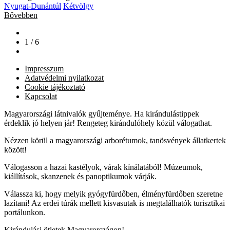
Nyugat-Dunántúl
Kétvölgy
Bővebben
1 / 6
Impresszum
Adatvédelmi nyilatkozat
Cookie tájékoztató
Kapcsolat
Magyarországi látnivalók gyűjteménye. Ha kirándulástippek
érdeklik jó helyen jár! Rengeteg kirándulóhely közül válogathat.
Nézzen körül a magyarországi arborétumok, tanösvények állatkertek
között!
Válogasson a hazai kastélyok, várak kínálatából! Múzeumok,
kiállítások, skanzenek és panoptikumok várják.
Válassza ki, hogy melyik gyógyfürdőben, élményfürdőben szeretne
lazítani! Az erdei túrák mellett kisvasutak is megtalálhatók turisztikai
portálunkon.
Kirándulási ötletek Magyarországon!