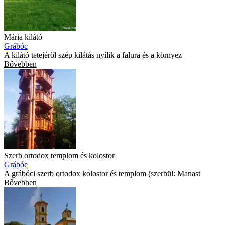
Mária kilátó
Grábóc
A kilátó tetejéről szép kilátás nyílik a falura és a környez
Bővebben
Szerb ortodox templom és kolostor
Grábóc
A grábóci szerb ortodox kolostor és templom (szerbül: Manast
Bővebben