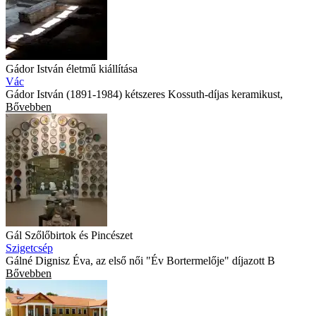
Gádor István életmű kiállítása
Vác
Gádor István (1891-1984) kétszeres Kossuth-díjas keramikust,
Bővebben
Gál Szőlőbirtok és Pincészet
Szigetcsép
Gálné Dignisz Éva, az első női "Év Bortermelője" díjazott B
Bővebben