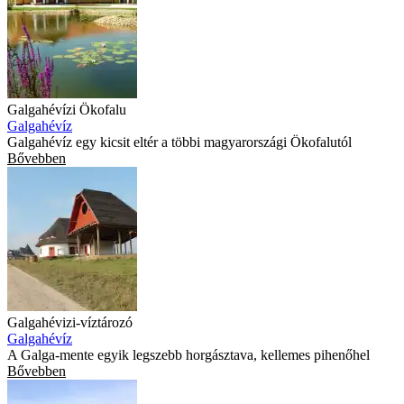
Galgahévízi Ökofalu
Galgahévíz
Galgahévíz egy kicsit eltér a többi magyarországi Ökofalutól
Bővebben
Galgahévizi-víztározó
Galgahévíz
A Galga-mente egyik legszebb horgásztava, kellemes pihenőhel
Bővebben