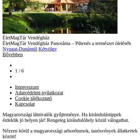
ÉletMagTár Vendégház
ÉletMagTár Vendégház Panoráma – Pihenés a természet öleléséb
Nyugat-Dunántúl
Kétvölgy
Bővebben
1 / 6
Impresszum
Adatvédelmi nyilatkozat
Cookie tájékoztató
Kapcsolat
Magyarországi látnivalók gyűjteménye. Ha kirándulástippek
érdeklik jó helyen jár! Rengeteg kirándulóhely közül válogathat.
Nézzen körül a magyarországi arborétumok, tanösvények állatkertek
között!