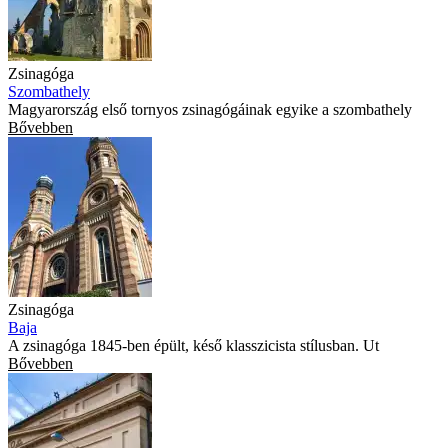
Zsinagóga
Szombathely
Magyarország első tornyos zsinagógáinak egyike a szombathely
Bővebben
Zsinagóga
Baja
A zsinagóga 1845-ben épült, késő klasszicista stílusban. Ut
Bővebben