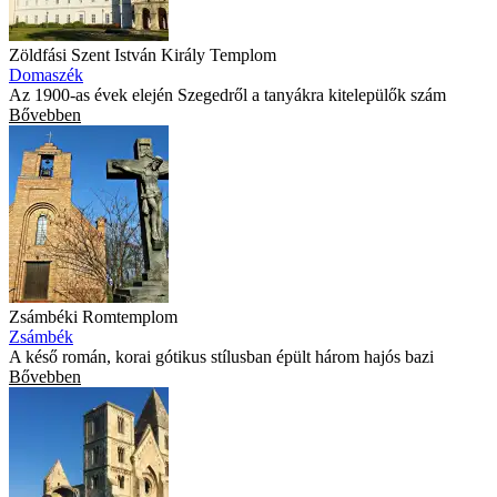
Zöldfási Szent István Király Templom
Domaszék
Az 1900-as évek elején Szegedről a tanyákra kitelepülők szám
Bővebben
Zsámbéki Romtemplom
Zsámbék
A késő román, korai gótikus stílusban épült három hajós bazi
Bővebben