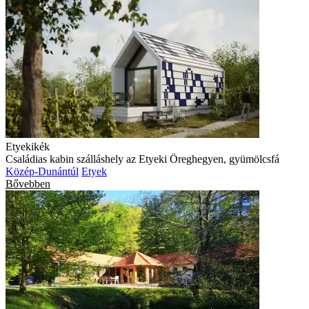
Etyekikék
Családias kabin szálláshely az Etyeki Öreghegyen, gyümölcsfá
Közép-Dunántúl
Etyek
Bővebben