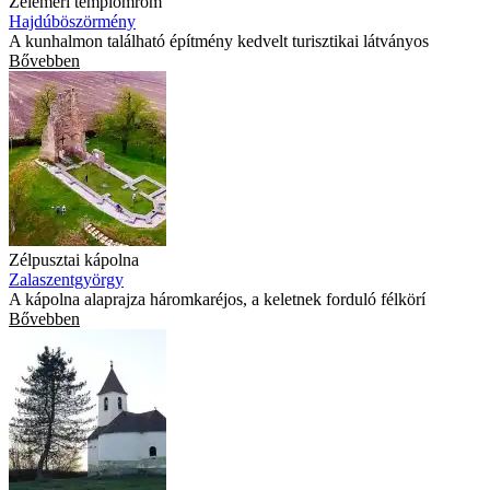
Zeleméri templomrom
Hajdúböszörmény
A kunhalmon található építmény kedvelt turisztikai látványos
Bővebben
Zélpusztai kápolna
Zalaszentgyörgy
A kápolna alaprajza háromkaréjos, a keletnek forduló félkörí
Bővebben