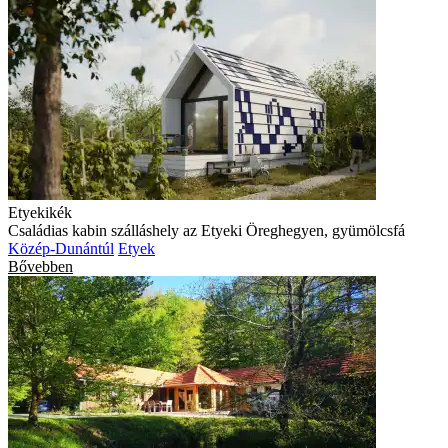
Etyekikék
Családias kabin szálláshely az Etyeki Öreghegyen, gyümölcsfá
Közép-Dunántúl
Etyek
Bővebben