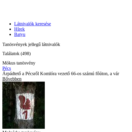
Látnivalók keresése
Hírek
Batyu
Tanösvények jellegű látnivalók
Találatok (498)
Mókus tanösvény
Pécs
Árpádtető a Pécsről Komlóra vezető 66-os számú főúton, a vár
Bővebben