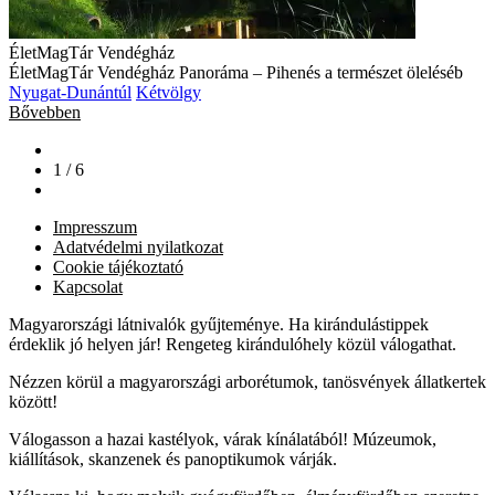
ÉletMagTár Vendégház
ÉletMagTár Vendégház Panoráma – Pihenés a természet öleléséb
Nyugat-Dunántúl
Kétvölgy
Bővebben
1 / 6
Impresszum
Adatvédelmi nyilatkozat
Cookie tájékoztató
Kapcsolat
Magyarországi látnivalók gyűjteménye. Ha kirándulástippek
érdeklik jó helyen jár! Rengeteg kirándulóhely közül válogathat.
Nézzen körül a magyarországi arborétumok, tanösvények állatkertek
között!
Válogasson a hazai kastélyok, várak kínálatából! Múzeumok,
kiállítások, skanzenek és panoptikumok várják.