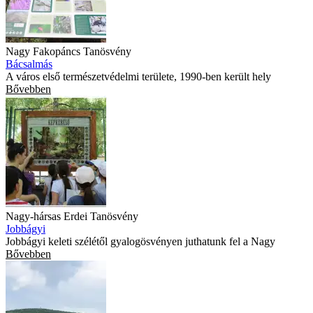
Nagy Fakopáncs Tanösvény
Bácsalmás
A város első természetvédelmi területe, 1990-ben került hely
Bővebben
Nagy-hársas Erdei Tanösvény
Jobbágyi
Jobbágyi keleti szélétől gyalogösvényen juthatunk fel a Nagy
Bővebben