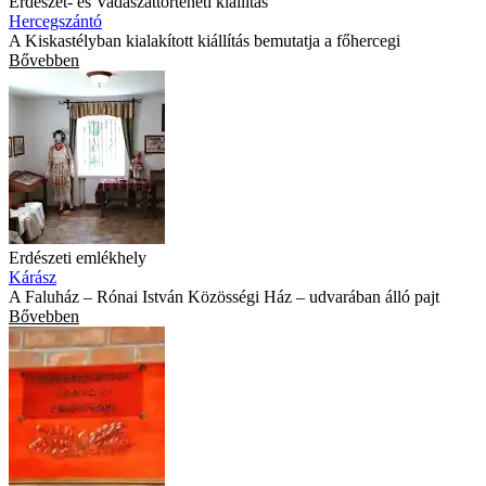
Erdészet- és Vadászattörténeti kiállítás
Hercegszántó
A Kiskastélyban kialakított kiállítás bemutatja a főhercegi
Bővebben
Erdészeti emlékhely
Kárász
A Faluház – Rónai István Közösségi Ház – udvarában álló pajt
Bővebben