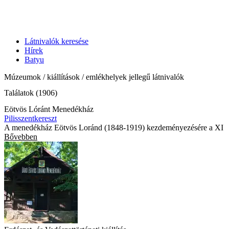
Látnivalók keresése
Hírek
Batyu
Múzeumok / kiállítások / emlékhelyek jellegű látnivalók
Találatok (1906)
Eötvös Lóránt Menedékház
Pilisszentkereszt
A menedékház Eötvös Loránd (1848-1919) kezdeményezésére a XI
Bővebben