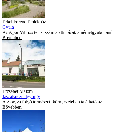
Erkel Ferenc Emlékház
Gyula
Az Apor Vilmos tér 7. szám alatti házat, a németgyulai tanít
Bővebben
Erzsébet Malom
Jászalsószentgyörgy
A Zagyva folyó ter­mé­szeti kör­nye­ze­té­ben talál­ható az
Bővebben