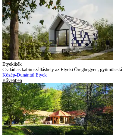
Etyekikék
Családias kabin szálláshely az Etyeki Öreghegyen, gyümölcsfá
Közép-Dunántúl
Etyek
Bővebben