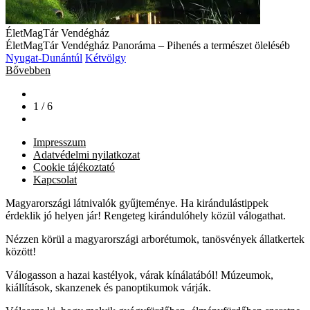
ÉletMagTár Vendégház
ÉletMagTár Vendégház Panoráma – Pihenés a természet öleléséb
Nyugat-Dunántúl
Kétvölgy
Bővebben
1 / 6
Impresszum
Adatvédelmi nyilatkozat
Cookie tájékoztató
Kapcsolat
Magyarországi látnivalók gyűjteménye. Ha kirándulástippek
érdeklik jó helyen jár! Rengeteg kirándulóhely közül válogathat.
Nézzen körül a magyarországi arborétumok, tanösvények állatkertek
között!
Válogasson a hazai kastélyok, várak kínálatából! Múzeumok,
kiállítások, skanzenek és panoptikumok várják.