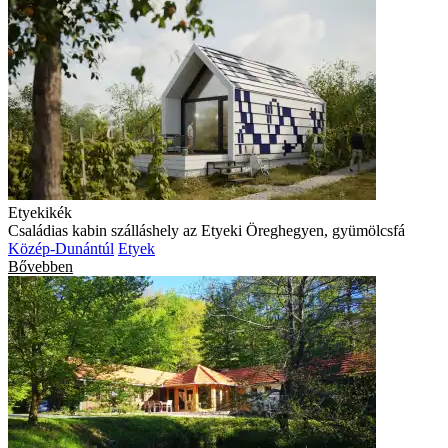
Etyekikék
Családias kabin szálláshely az Etyeki Öreghegyen, gyümölcsfá
Közép-Dunántúl
Etyek
Bővebben