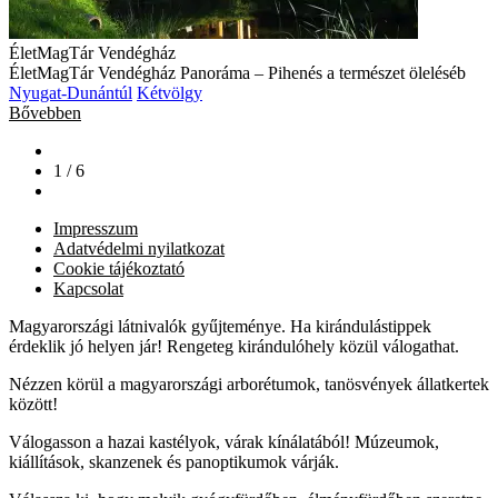
ÉletMagTár Vendégház
ÉletMagTár Vendégház Panoráma – Pihenés a természet öleléséb
Nyugat-Dunántúl
Kétvölgy
Bővebben
1 / 6
Impresszum
Adatvédelmi nyilatkozat
Cookie tájékoztató
Kapcsolat
Magyarországi látnivalók gyűjteménye. Ha kirándulástippek
érdeklik jó helyen jár! Rengeteg kirándulóhely közül válogathat.
Nézzen körül a magyarországi arborétumok, tanösvények állatkertek
között!
Válogasson a hazai kastélyok, várak kínálatából! Múzeumok,
kiállítások, skanzenek és panoptikumok várják.