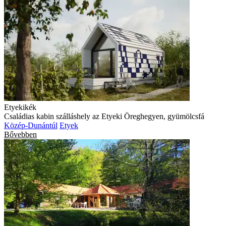
Etyekikék
Családias kabin szálláshely az Etyeki Öreghegyen, gyümölcsfá
Közép-Dunántúl
Etyek
Bővebben