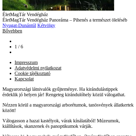
ÉletMagTár Vendégház
ÉletMagTár Vendégház Panoráma – Pihenés a természet öleléséb
Nyugat-Dunántúl
Kétvölgy
Bővebben
1 / 6
Impresszum
Adatvédelmi nyilatkozat
Cookie tájékoztató
Kapcsolat
Magyarországi látnivalók gyűjteménye. Ha kirándulástippek
érdeklik jó helyen jár! Rengeteg kirándulóhely közül válogathat.
Nézzen körül a magyarországi arborétumok, tanösvények állatkertek
között!
Válogasson a hazai kastélyok, várak kínálatából! Múzeumok,
kiállítások, skanzenek és panoptikumok várják.