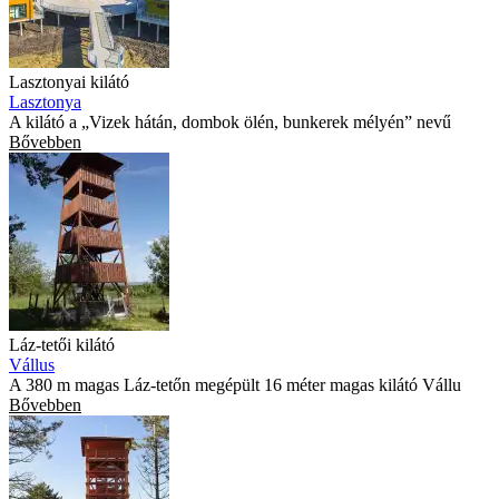
Lasztonyai kilátó
Lasztonya
A kilátó a „Vizek hátán, dombok ölén, bunkerek mélyén” nevű
Bővebben
Láz-tetői kilátó
Vállus
A 380 m magas Láz-tetőn megépült 16 méter magas kilátó Vállu
Bővebben