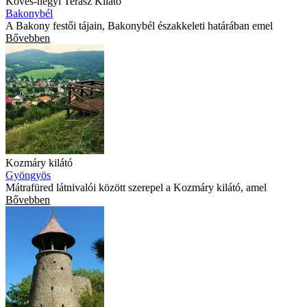
Köves-hegyi Terasz Kilátó
Bakonybél
A Bakony festői tájain, Bakonybél északkeleti határában emel
Bővebben
Kozmáry kilátó
Gyöngyös
Mátrafüred látnivalói között szerepel a Kozmáry kilátó, amel
Bővebben