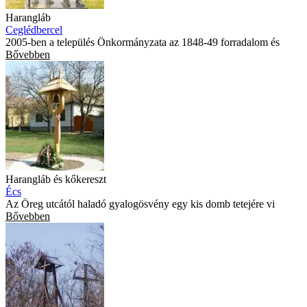
Harangláb
Ceglédbercel
2005-ben a település Önkormányzata az 1848-49 forradalom és
Bővebben
Harangláb és kőkereszt
Écs
Az Öreg utcától haladó gyalogösvény egy kis domb tetejére vi
Bővebben