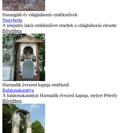
Harangláb és világháborús emlékművek
Nagyberki
A település lakói emlékművet emeltek a világháborús elesette
Bővebben
Harmadik évezred kapuja emlékmű
Balatonakarattya
A balatonakarattyai Harmadik évezred kapuja, melyet Péterfy
Bővebben