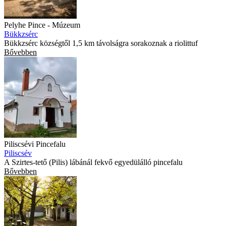
Pelyhe Pince - Múzeum
Bükkzsérc
Bükkzsérc községtől 1,5 km távolságra sorakoznak a riolittuf
Bővebben
Piliscsévi Pincefalu
Piliscsév
A Szirtes-tető (Pilis) lábánál fekvő egyedülálló pincefalu
Bővebben