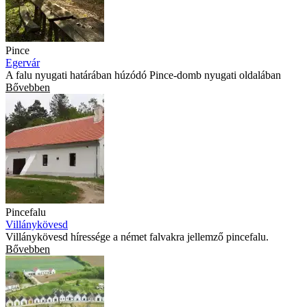
Pince
Egervár
A falu nyugati határában húzódó Pince-domb nyugati oldalában
Bővebben
Pincefalu
Villánykövesd
Villánykövesd híressége a német falvakra jellemző pincefalu.
Bővebben