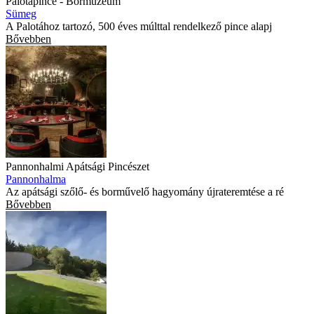
Palotapince - Bormúzeum
Sümeg
A Palotához tartozó, 500 éves múlttal rendelkező pince alapj
Bővebben
Pannonhalmi Apátsági Pincészet
Pannonhalma
Az apátsági szőlő- és borművelő hagyomány újrateremtése a ré
Bővebben