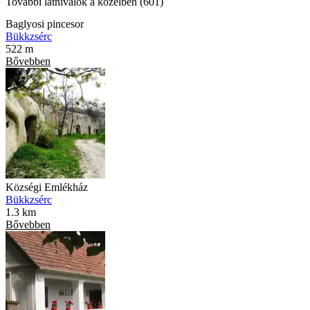
További látnivalók a közelben (601)
Baglyosi pincesor
Bükkzsérc
522 m
Bővebben
Községi Emlékház
Bükkzsérc
1.3 km
Bővebben