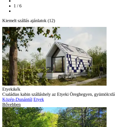
1 / 6
Kiemelt szállás ajánlatok (12)
Etyekikék
Családias kabin szálláshely az Etyeki Öreghegyen, gyümölcsfá
Közép-Dunántúl
Etyek
Bővebben