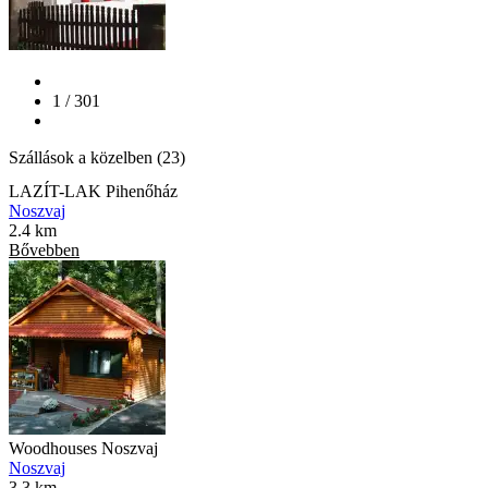
1 / 301
Szállások a közelben (23)
LAZÍT-LAK Pihenőház
Noszvaj
2.4 km
Bővebben
Woodhouses Noszvaj
Noszvaj
3.3 km