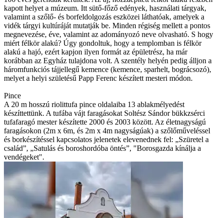
kapott helyet a múzeum. Itt sütő-főző edények, használati tárgyak,
valamint a szőlő- és borfeldolgozás eszközei láthatóak, amelyek a
vidék tárgyi kultúráját mutatják be. Minden régiség mellett a pontos
megnevezése, éve, valamint az adományozó neve olvasható. S hogy
miért félkör alakú? Úgy gondoltuk, hogy a templomban is félkör
alakú a hajó, ezért kapjon ilyen formát az épületrész, ha már
korábban az Egyház tulajdona volt. A szentély helyén pedig álljon a
háromfunkciós tájjellegű kemence (kemence, sparhelt, bográcsozó),
melyet a helyi születésű Papp Ferenc készített mesteri módon.
Pince
A 20 m hosszú riolittufa pince oldalaiba 13 ablakmélyedést
készíttettünk. A tufába vájt faragásokat Soltész Sándor bükkzsérci
tufafaragó mester készítette 2000 és 2003 között. Az életnagyságú
faragásokon (2m x 6m, és 2m x 4m nagyságúak) a szőlőműveléssel
és borkészítéssel kapcsolatos jelenetek elevenednek fel: „Szüretel a
család”, „Satulás és boroshordóba öntés”, "Borosgazda kínálja a
vendégeket".