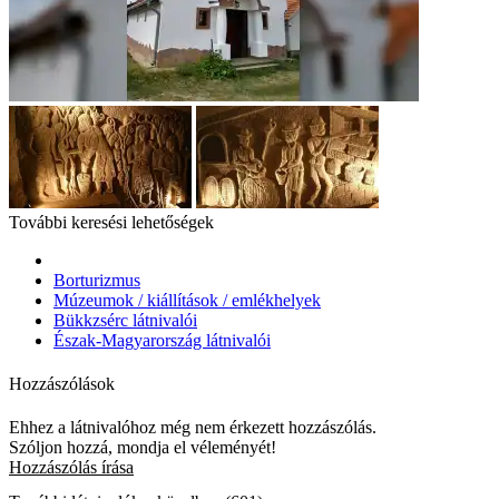
További keresési lehetőségek
Borturizmus
Múzeumok / kiállítások / emlékhelyek
Bükkzsérc látnivalói
Észak-Magyarország látnivalói
Hozzászólások
Ehhez a látnivalóhoz még nem érkezett hozzászólás.
Szóljon hozzá, mondja el véleményét!
Hozzászólás írása