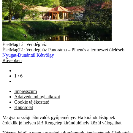
ÉletMagTár Vendégház
ÉletMagTár Vendégház Panoráma – Pihenés a természet öleléséb
Nyugat-Dunántúl
Kétvölgy
Bővebben
1 / 6
Impresszum
Adatvédelmi nyilatkozat
Cookie tájékoztató
Kapcsolat
Magyarországi látnivalók gyűjteménye. Ha kirándulástippek
érdeklik jó helyen jár! Rengeteg kirándulóhely közül válogathat.
Nézzen körül a magyarországi arborétumok, tanösvények állatkertek