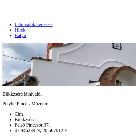
Látnivalók keresése
Hírek
Batyu
Bükkzsérc látnivalói
Pelyhe Pince - Múzeum
Cím
Bükkzsérc
Felső Pincesor 37.
47.946239 N, 20.507012 E