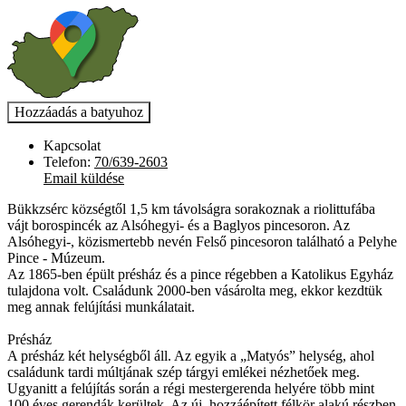
Kapcsolat
Telefon:
70/639-2603
Email küldése
Bükkzsérc községtől 1,5 km távolságra sorakoznak a riolittufába
vájt borospincék az Alsóhegyi- és a Baglyos pincesoron. Az
Alsóhegyi-, közismertebb nevén Felső pincesoron található a Pelyhe
Pince - Múzeum.
Az 1865-ben épült présház és a pince régebben a Katolikus Egyház
tulajdona volt. Családunk 2000-ben vásárolta meg, ekkor kezdtük
meg annak felújítási munkálatait.
Présház
A présház két helységből áll. Az egyik a „Matyós” helység, ahol
családunk tardi múltjának szép tárgyi emlékei nézhetőek meg.
Ugyanitt a felújítás során a régi mestergerenda helyére több mint
100 éves gerendák kerültek. Az új, hozzáépített félkör alakú részben