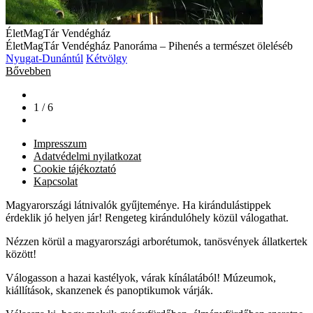
ÉletMagTár Vendégház
ÉletMagTár Vendégház Panoráma – Pihenés a természet öleléséb
Nyugat-Dunántúl
Kétvölgy
Bővebben
1 / 6
Impresszum
Adatvédelmi nyilatkozat
Cookie tájékoztató
Kapcsolat
Magyarországi látnivalók gyűjteménye. Ha kirándulástippek
érdeklik jó helyen jár! Rengeteg kirándulóhely közül válogathat.
Nézzen körül a magyarországi arborétumok, tanösvények állatkertek
között!
Válogasson a hazai kastélyok, várak kínálatából! Múzeumok,
kiállítások, skanzenek és panoptikumok várják.