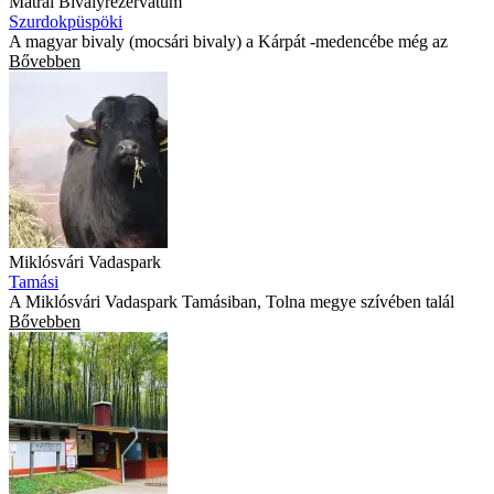
Mátrai Bivalyrezervátum
Szurdokpüspöki
A magyar bivaly (mocsári bivaly) a Kárpát -medencébe még az
Bővebben
Miklósvári Vadaspark
Tamási
A Miklósvári Vadaspark Tamásiban, Tolna megye szívében talál
Bővebben