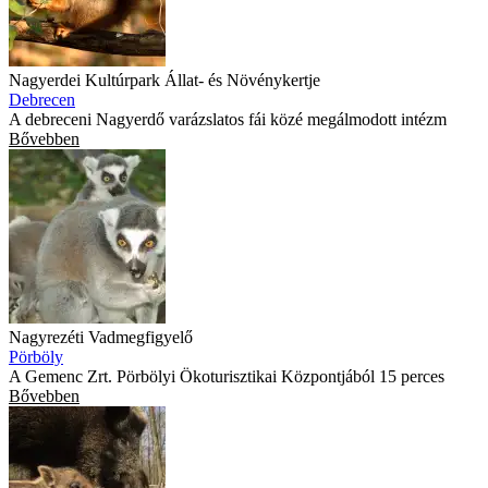
Nagyerdei Kultúrpark Állat- és Növénykertje
Debrecen
A debreceni Nagyerdő varázslatos fái közé megálmodott intézm
Bővebben
Nagyrezéti Vadmegfigyelő
Pörböly
A Gemenc Zrt. Pörbölyi Ökoturisztikai Központjából 15 perces
Bővebben