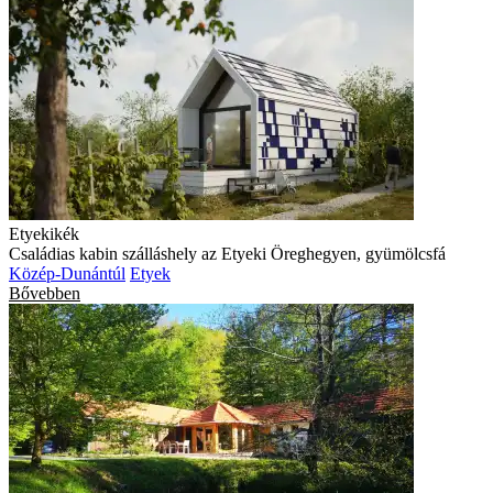
Etyekikék
Családias kabin szálláshely az Etyeki Öreghegyen, gyümölcsfá
Közép-Dunántúl
Etyek
Bővebben