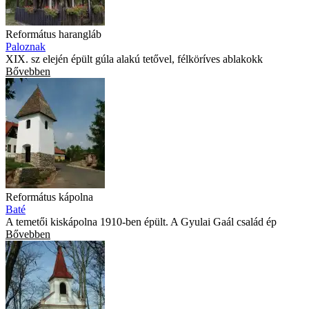
Református harangláb
Paloznak
XIX. sz elején épült gúla alakú tetővel, félköríves ablakokk
Bővebben
Református kápolna
Baté
A temetői kiskápolna 1910-ben épült. A Gyulai Gaál család ép
Bővebben