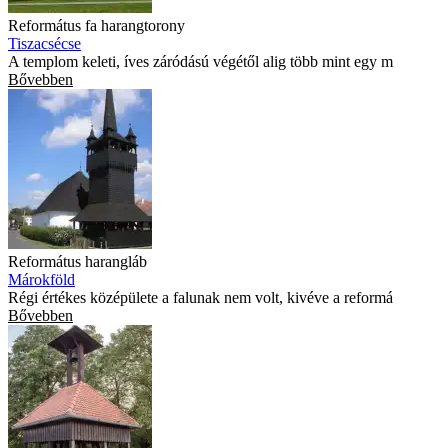
Református fa harangtorony
Tiszacsécse
A templom keleti, íves záródású végétől alig több mint egy m
Bővebben
Református harangláb
Márokföld
Régi értékes középülete a falunak nem volt, kivéve a reformá
Bővebben