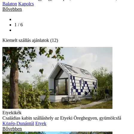
Balaton
Kapolcs
Bővebben
1 / 6
Kiemelt szállás ajánlatok (12)
Etyekikék
Családias kabin szálláshely az Etyeki Öreghegyen, gyümölcsfá
Közép-Dunántúl
Etyek
Bővebben